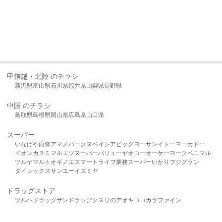
甲信越・北陸 のチラシ
新潟県
富山県
石川県
福井県
山梨県
長野県
中国 のチラシ
鳥取県
島根県
岡山県
広島県
山口県
スーパー
いなげや
西條
アマノパークス
ベイシア
ビッグヨーサン
イトーヨーカドー
イオン
カスミ
マルエツ
スーパーバリュー
ヤオコー
オーケー
ヨークベニマル
ツルヤ
マルト
オギノ
エスマート
ライフ
業務スーパー
いかり
フジグラン
ダイレックス
サンエー
イズミヤ
ドラッグストア
ツルハドラッグ
サンドラッグ
クスリのアオキ
ココカラファイン