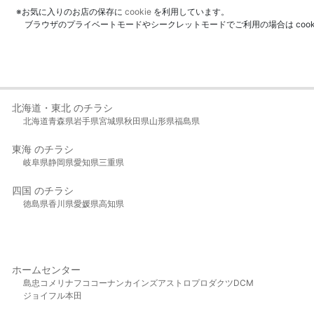
※お気に入りのお店の保存に
cookie
を利用しています。
ブラウザのプライベートモードやシークレットモードでご利用の場合は coo
北海道・東北 のチラシ
北海道
青森県
岩手県
宮城県
秋田県
山形県
福島県
東海 のチラシ
岐阜県
静岡県
愛知県
三重県
四国 のチラシ
徳島県
香川県
愛媛県
高知県
ホームセンター
島忠
コメリ
ナフコ
コーナン
カインズ
アストロプロダクツ
DCM
ジョイフル本田