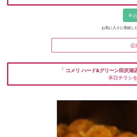
お気に入りに登録し
公
「
コメリ
ハード&グリーン田沢湖店※
本日チラシ