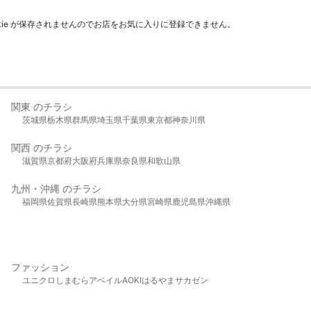
kie が保存されませんのでお店をお気に入りに登録できません。
関東 のチラシ
茨城県
栃木県
群馬県
埼玉県
千葉県
東京都
神奈川県
関西 のチラシ
滋賀県
京都府
大阪府
兵庫県
奈良県
和歌山県
九州・沖縄 のチラシ
福岡県
佐賀県
長崎県
熊本県
大分県
宮崎県
鹿児島県
沖縄県
ファッション
ユニクロ
しまむら
アベイル
AOKI
はるやま
サカゼン