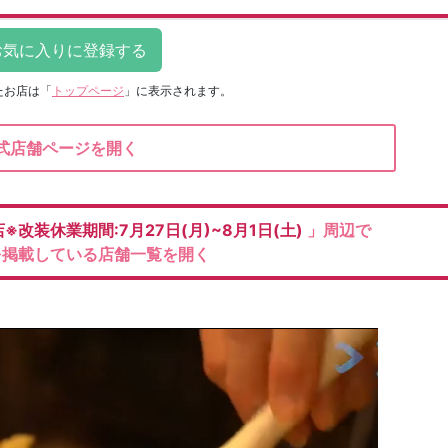
たお店は
「
トップページ
」に表示されます。
式店舗ページを開く
改装休業期間:7月27日(月)~8月1日(土)
」周辺で
を掲載している店舗一覧を開く