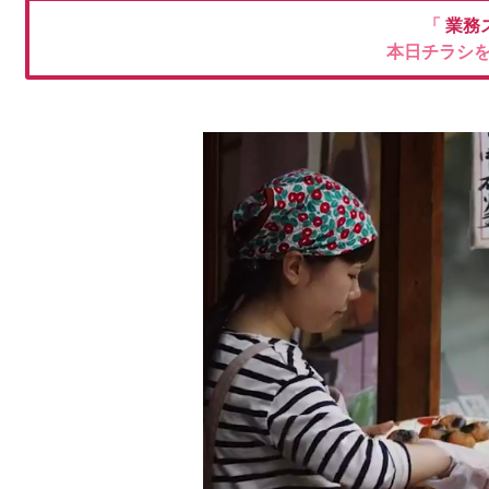
「
業務
本日チラシ