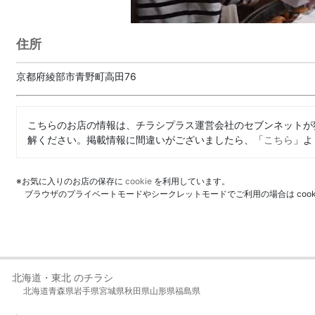
住所
京都府綾部市青野町高田76
こちらのお店の情報は、チラシプラス運営会社のセブンネットが
解ください。掲載情報に間違いがございましたら、「
こちら
」よ
※お気に入りのお店の保存に
cookie
を利用しています。
ブラウザのプライベートモードやシークレットモードでご利用の場合は coo
北海道・東北 のチラシ
北海道
青森県
岩手県
宮城県
秋田県
山形県
福島県