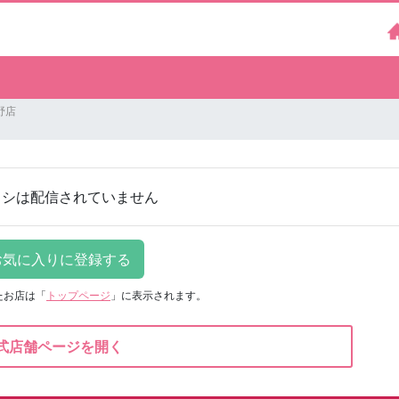
野店
ラシは配信されていません
たお店は
「
トップページ
」に表示されます。
式店舗ページを開く