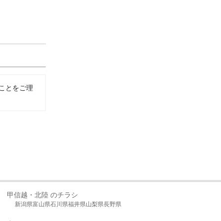
ことをご理
甲信越・北陸 のチラシ
新潟県
富山県
石川県
福井県
山梨県
長野県