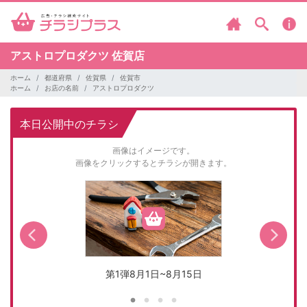
アストロプロダクツ
佐賀店
ホーム
都道府県
佐賀県
佐賀市
ホーム
お店の名前
アストロプロダクツ
本日公開中のチラシ
画像はイメージです。
画像をクリックするとチラシが開きます。
第1弾8月1日~8月15日