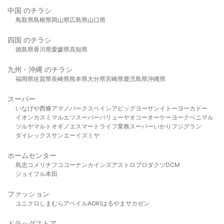
中国 のチラシ
鳥取県
島根県
岡山県
広島県
山口県
四国 のチラシ
徳島県
香川県
愛媛県
高知県
九州・沖縄 のチラシ
福岡県
佐賀県
長崎県
熊本県
大分県
宮崎県
鹿児島県
沖縄県
スーパー
いなげや
西條
アマノパークス
ベイシア
ビッグヨーサン
イトーヨーカドー
イオン
カスミ
マルエツ
スーパーバリュー
ヤオコー
オーケー
ヨークベニマル
ツルヤ
マルト
オギノ
エスマート
ライフ
業務スーパー
いかり
フジグラン
ダイレックス
サンエー
イズミヤ
ホームセンター
島忠
コメリ
ナフコ
コーナン
カインズ
アストロプロダクツ
DCM
ジョイフル本田
ファッション
ユニクロ
しまむら
アベイル
AOKI
はるやま
サカゼン
ドラッグストア