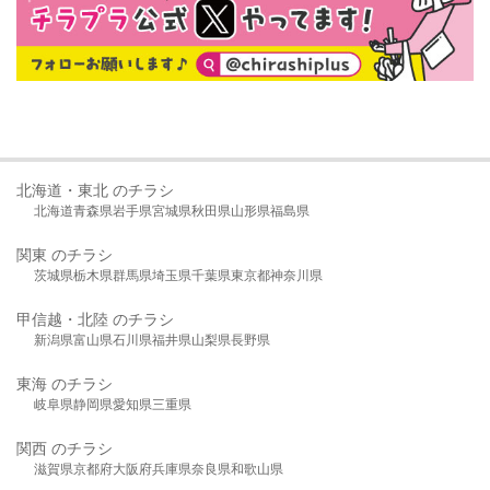
北海道・東北 のチラシ
北海道
青森県
岩手県
宮城県
秋田県
山形県
福島県
関東 のチラシ
茨城県
栃木県
群馬県
埼玉県
千葉県
東京都
神奈川県
甲信越・北陸 のチラシ
新潟県
富山県
石川県
福井県
山梨県
長野県
東海 のチラシ
岐阜県
静岡県
愛知県
三重県
関西 のチラシ
滋賀県
京都府
大阪府
兵庫県
奈良県
和歌山県