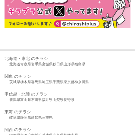
北海道・東北 のチラシ
北海道
青森県
岩手県
宮城県
秋田県
山形県
福島県
関東 のチラシ
茨城県
栃木県
群馬県
埼玉県
千葉県
東京都
神奈川県
甲信越・北陸 のチラシ
新潟県
富山県
石川県
福井県
山梨県
長野県
東海 のチラシ
岐阜県
静岡県
愛知県
三重県
関西 のチラシ