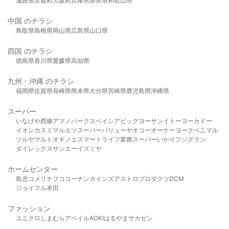
滋賀県
京都府
大阪府
兵庫県
奈良県
和歌山県
中国 のチラシ
鳥取県
島根県
岡山県
広島県
山口県
四国 のチラシ
徳島県
香川県
愛媛県
高知県
九州・沖縄 のチラシ
福岡県
佐賀県
長崎県
熊本県
大分県
宮崎県
鹿児島県
沖縄県
スーパー
いなげや
西條
アマノパークス
ベイシア
ビッグヨーサン
イトーヨーカドー
イオン
カスミ
マルエツ
スーパーバリュー
ヤオコー
オーケー
ヨークベニマル
ツルヤ
マルト
オギノ
エスマート
ライフ
業務スーパー
いかり
フジグラン
ダイレックス
サンエー
イズミヤ
ホームセンター
島忠
コメリ
ナフコ
コーナン
カインズ
アストロプロダクツ
DCM
ジョイフル本田
ファッション
ユニクロ
しまむら
アベイル
AOKI
はるやま
サカゼン