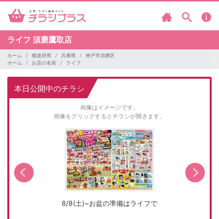
ライフ
須磨鷹取店
ホーム
都道府県
兵庫県
神戸市須磨区
ホーム
お店の名前
ライフ
本日公開中のチラシ
画像はイメージです。
画像をクリックするとチラシが開きます。
8/8(土)~お盆の準備はライフで