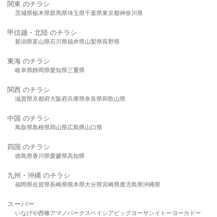
関東 のチラシ
茨城県
栃木県
群馬県
埼玉県
千葉県
東京都
神奈川県
甲信越・北陸 のチラシ
新潟県
富山県
石川県
福井県
山梨県
長野県
東海 のチラシ
岐阜県
静岡県
愛知県
三重県
関西 のチラシ
滋賀県
京都府
大阪府
兵庫県
奈良県
和歌山県
中国 のチラシ
鳥取県
島根県
岡山県
広島県
山口県
四国 のチラシ
徳島県
香川県
愛媛県
高知県
九州・沖縄 のチラシ
福岡県
佐賀県
長崎県
熊本県
大分県
宮崎県
鹿児島県
沖縄県
スーパー
いなげや
西條
アマノパークス
ベイシア
ビッグヨーサン
イトーヨーカドー