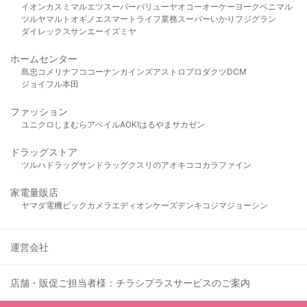
イオン
カスミ
マルエツ
スーパーバリュー
ヤオコー
オーケー
ヨークベニマル
ツルヤ
マルト
オギノ
エスマート
ライフ
業務スーパー
いかり
フジグラン
ダイレックス
サンエー
イズミヤ
ホームセンター
島忠
コメリ
ナフコ
コーナン
カインズ
アストロプロダクツ
DCM
ジョイフル本田
ファッション
ユニクロ
しまむら
アベイル
AOKI
はるやま
サカゼン
ドラッグストア
ツルハドラッグ
サンドラッグ
クスリのアオキ
ココカラファイン
家電量販店
ヤマダ電機
ビックカメラ
エディオン
ケーズデンキ
コジマ
ジョーシン
運営会社
店舗・販促ご担当者様：チラシプラスサービスのご案内