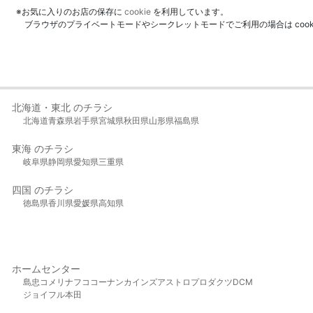
※お気に入りのお店の保存に
cookie
を利用しています。
ブラウザのプライベートモードやシークレットモードでご利用の場合は coo
北海道・東北 のチラシ
北海道
青森県
岩手県
宮城県
秋田県
山形県
福島県
東海 のチラシ
岐阜県
静岡県
愛知県
三重県
四国 のチラシ
徳島県
香川県
愛媛県
高知県
ホームセンター
島忠
コメリ
ナフコ
コーナン
カインズ
アストロプロダクツ
DCM
ジョイフル本田