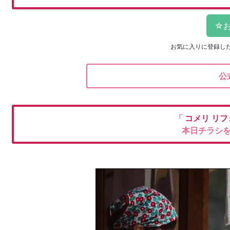
お気に入りに登録し
公
「
コメリ
リフ
本日チラシ