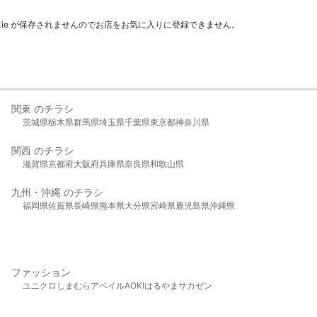
kie が保存されませんのでお店をお気に入りに登録できません。
関東 のチラシ
茨城県
栃木県
群馬県
埼玉県
千葉県
東京都
神奈川県
関西 のチラシ
滋賀県
京都府
大阪府
兵庫県
奈良県
和歌山県
九州・沖縄 のチラシ
福岡県
佐賀県
長崎県
熊本県
大分県
宮崎県
鹿児島県
沖縄県
ファッション
ユニクロ
しまむら
アベイル
AOKI
はるやま
サカゼン