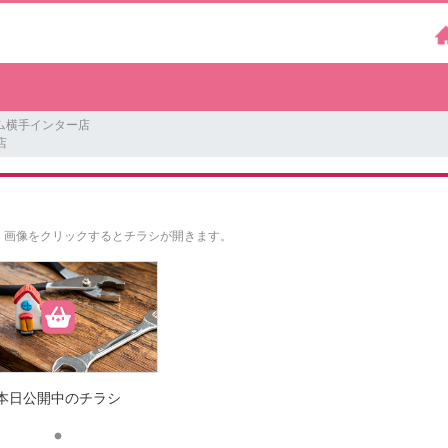
ム横手インター店
店
。
画像をクリックするとチラシが開きます。
本日公開中のチラシ