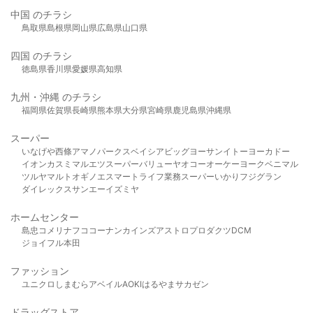
中国 のチラシ
鳥取県
島根県
岡山県
広島県
山口県
四国 のチラシ
徳島県
香川県
愛媛県
高知県
九州・沖縄 のチラシ
福岡県
佐賀県
長崎県
熊本県
大分県
宮崎県
鹿児島県
沖縄県
スーパー
いなげや
西條
アマノパークス
ベイシア
ビッグヨーサン
イトーヨーカドー
イオン
カスミ
マルエツ
スーパーバリュー
ヤオコー
オーケー
ヨークベニマル
ツルヤ
マルト
オギノ
エスマート
ライフ
業務スーパー
いかり
フジグラン
ダイレックス
サンエー
イズミヤ
ホームセンター
島忠
コメリ
ナフコ
コーナン
カインズ
アストロプロダクツ
DCM
ジョイフル本田
ファッション
ユニクロ
しまむら
アベイル
AOKI
はるやま
サカゼン
ドラッグストア