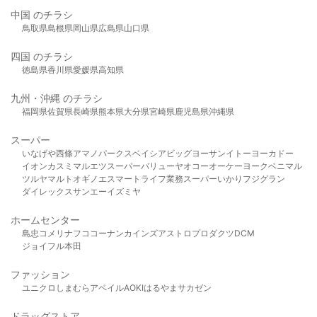
中国 のチラシ
鳥取県
島根県
岡山県
広島県
山口県
四国 のチラシ
徳島県
香川県
愛媛県
高知県
九州・沖縄 のチラシ
福岡県
佐賀県
長崎県
熊本県
大分県
宮崎県
鹿児島県
沖縄県
スーパー
いなげや
西條
アマノパークス
ベイシア
ビッグヨーサン
イトーヨーカドー
イオン
カスミ
マルエツ
スーパーバリュー
ヤオコー
オーケー
ヨークベニマル
ツルヤ
マルト
オギノ
エスマート
ライフ
業務スーパー
いかり
フジグラン
ダイレックス
サンエー
イズミヤ
ホームセンター
島忠
コメリ
ナフコ
コーナン
カインズ
アストロプロダクツ
DCM
ジョイフル本田
ファッション
ユニクロ
しまむら
アベイル
AOKI
はるやま
サカゼン
ドラッグストア