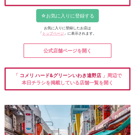
お気に入りに登録したお店は
「
トップページ
」に表示されます。
公式店舗ページを開く
「
コメリ
ハード&グリーンいわき遠野店
」周辺で
本日チラシを掲載している店舗一覧を開く