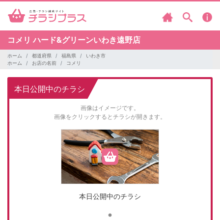
コメリ
ハード&グリーンいわき遠野店
ホーム
都道府県
福島県
いわき市
ホーム
お店の名前
コメリ
本日公開中のチラシ
画像はイメージです。
画像をクリックするとチラシが開きます。
本日公開中のチラシ