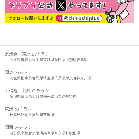
北海道・東北 のチラシ
北海道
青森県
岩手県
宮城県
秋田県
山形県
福島県
関東 のチラシ
茨城県
栃木県
群馬県
埼玉県
千葉県
東京都
神奈川県
甲信越・北陸 のチラシ
新潟県
富山県
石川県
福井県
山梨県
長野県
東海 のチラシ
岐阜県
静岡県
愛知県
三重県
関西 のチラシ
滋賀県
京都府
大阪府
兵庫県
奈良県
和歌山県