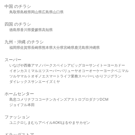
中国 のチラシ
鳥取県
島根県
岡山県
広島県
山口県
四国 のチラシ
徳島県
香川県
愛媛県
高知県
九州・沖縄 のチラシ
福岡県
佐賀県
長崎県
熊本県
大分県
宮崎県
鹿児島県
沖縄県
スーパー
いなげや
西條
アマノパークス
ベイシア
ビッグヨーサン
イトーヨーカドー
イオン
カスミ
マルエツ
スーパーバリュー
ヤオコー
オーケー
ヨークベニマル
ツルヤ
マルト
オギノ
エスマート
ライフ
業務スーパー
いかり
フジグラン
ダイレックス
サンエー
イズミヤ
ホームセンター
島忠
コメリ
ナフコ
コーナン
カインズ
アストロプロダクツ
DCM
ジョイフル本田
ファッション
ユニクロ
しまむら
アベイル
AOKI
はるやま
サカゼン
ドラッグストア