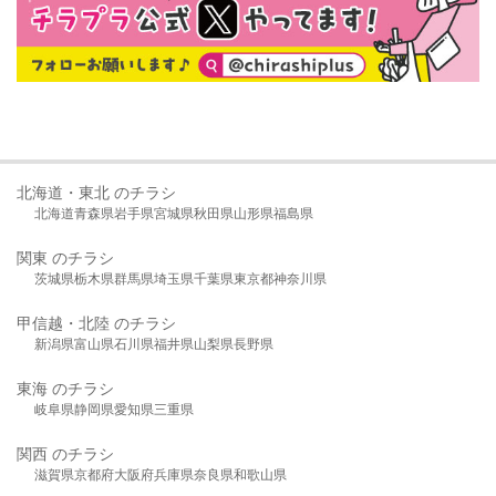
北海道・東北 のチラシ
北海道
青森県
岩手県
宮城県
秋田県
山形県
福島県
関東 のチラシ
茨城県
栃木県
群馬県
埼玉県
千葉県
東京都
神奈川県
甲信越・北陸 のチラシ
新潟県
富山県
石川県
福井県
山梨県
長野県
東海 のチラシ
岐阜県
静岡県
愛知県
三重県
関西 のチラシ
滋賀県
京都府
大阪府
兵庫県
奈良県
和歌山県