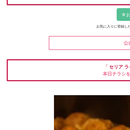
お気に入りに登録し
公
「
セリア
ラ
本日チラシ