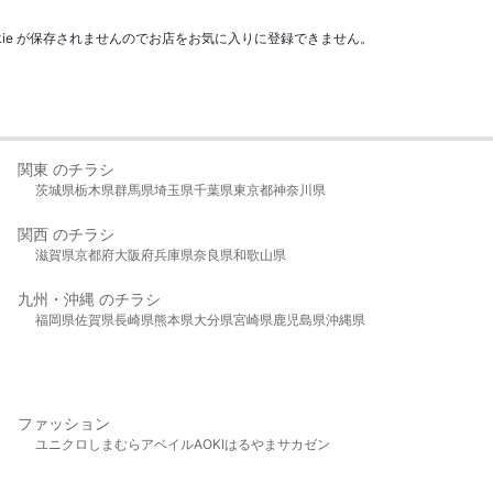
kie が保存されませんのでお店をお気に入りに登録できません。
関東 のチラシ
茨城県
栃木県
群馬県
埼玉県
千葉県
東京都
神奈川県
関西 のチラシ
滋賀県
京都府
大阪府
兵庫県
奈良県
和歌山県
九州・沖縄 のチラシ
福岡県
佐賀県
長崎県
熊本県
大分県
宮崎県
鹿児島県
沖縄県
ファッション
ユニクロ
しまむら
アベイル
AOKI
はるやま
サカゼン