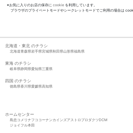
※お気に入りのお店の保存に
cookie
を利用しています。
ブラウザのプライベートモードやシークレットモードでご利用の場合は coo
北海道・東北 のチラシ
北海道
青森県
岩手県
宮城県
秋田県
山形県
福島県
東海 のチラシ
岐阜県
静岡県
愛知県
三重県
四国 のチラシ
徳島県
香川県
愛媛県
高知県
ホームセンター
島忠
コメリ
ナフコ
コーナン
カインズ
アストロプロダクツ
DCM
ジョイフル本田