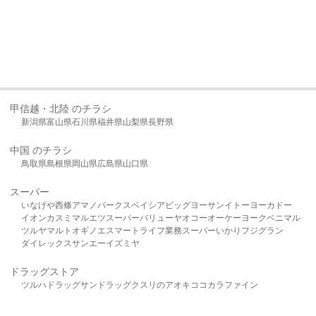
甲信越・北陸 のチラシ
新潟県
富山県
石川県
福井県
山梨県
長野県
中国 のチラシ
鳥取県
島根県
岡山県
広島県
山口県
スーパー
いなげや
西條
アマノパークス
ベイシア
ビッグヨーサン
イトーヨーカドー
イオン
カスミ
マルエツ
スーパーバリュー
ヤオコー
オーケー
ヨークベニマル
ツルヤ
マルト
オギノ
エスマート
ライフ
業務スーパー
いかり
フジグラン
ダイレックス
サンエー
イズミヤ
ドラッグストア
ツルハドラッグ
サンドラッグ
クスリのアオキ
ココカラファイン