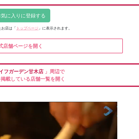
たお店は
「
トップページ
」に表示されます。
式店舗ページを開く
イフガーデン甘木店
」周辺で
を掲載している店舗一覧を開く