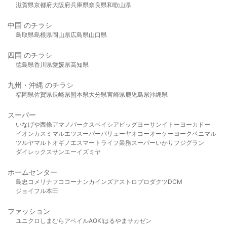
滋賀県
京都府
大阪府
兵庫県
奈良県
和歌山県
中国 のチラシ
鳥取県
島根県
岡山県
広島県
山口県
四国 のチラシ
徳島県
香川県
愛媛県
高知県
九州・沖縄 のチラシ
福岡県
佐賀県
長崎県
熊本県
大分県
宮崎県
鹿児島県
沖縄県
スーパー
いなげや
西條
アマノパークス
ベイシア
ビッグヨーサン
イトーヨーカドー
イオン
カスミ
マルエツ
スーパーバリュー
ヤオコー
オーケー
ヨークベニマル
ツルヤ
マルト
オギノ
エスマート
ライフ
業務スーパー
いかり
フジグラン
ダイレックス
サンエー
イズミヤ
ホームセンター
島忠
コメリ
ナフコ
コーナン
カインズ
アストロプロダクツ
DCM
ジョイフル本田
ファッション
ユニクロ
しまむら
アベイル
AOKI
はるやま
サカゼン