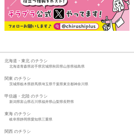
北海道・東北 のチラシ
北海道
青森県
岩手県
宮城県
秋田県
山形県
福島県
関東 のチラシ
茨城県
栃木県
群馬県
埼玉県
千葉県
東京都
神奈川県
甲信越・北陸 のチラシ
新潟県
富山県
石川県
福井県
山梨県
長野県
東海 のチラシ
岐阜県
静岡県
愛知県
三重県
関西 のチラシ