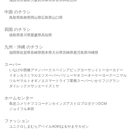
中国 のチラシ
鳥取県
島根県
岡山県
広島県
山口県
四国 のチラシ
徳島県
香川県
愛媛県
高知県
九州・沖縄 のチラシ
福岡県
佐賀県
長崎県
熊本県
大分県
宮崎県
鹿児島県
沖縄県
スーパー
いなげや
西條
アマノパークス
ベイシア
ビッグヨーサン
イトーヨーカドー
イオン
カスミ
マルエツ
スーパーバリュー
ヤオコー
オーケー
ヨークベニマル
ツルヤ
マルト
オギノ
エスマート
ライフ
業務スーパー
いかり
フジグラン
ダイレックス
サンエー
イズミヤ
ホームセンター
島忠
コメリ
ナフコ
コーナン
カインズ
アストロプロダクツ
DCM
ジョイフル本田
ファッション
ユニクロ
しまむら
アベイル
AOKI
はるやま
サカゼン