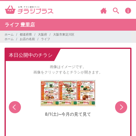
ライフ
豊里店
ホーム
都道府県
大阪府
大阪市東淀川区
ホーム
お店の名前
ライフ
本日公開中のチラシ
画像はイメージです。
画像をクリックするとチラシが開きます。
8/1(土)~今月の見て見て