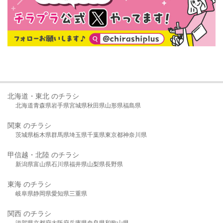
北海道・東北 のチラシ
北海道
青森県
岩手県
宮城県
秋田県
山形県
福島県
関東 のチラシ
茨城県
栃木県
群馬県
埼玉県
千葉県
東京都
神奈川県
甲信越・北陸 のチラシ
新潟県
富山県
石川県
福井県
山梨県
長野県
東海 のチラシ
岐阜県
静岡県
愛知県
三重県
関西 のチラシ
滋賀県
京都府
大阪府
兵庫県
奈良県
和歌山県