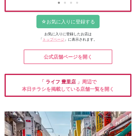
お気に入りに登録したお店は
「
トップページ
」に表示されます。
公式店舗ページを開く
「
ライフ
豊里店
」周辺で
本日チラシを掲載している店舗一覧を開く