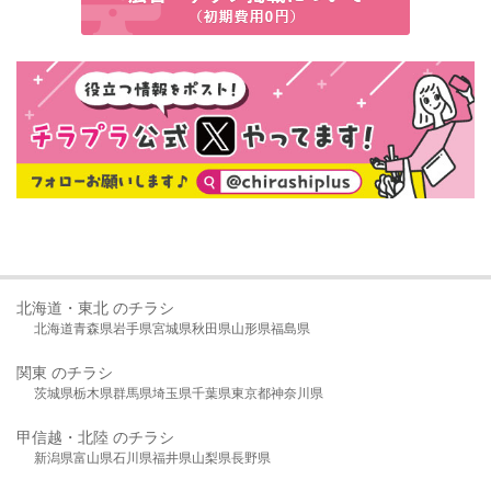
北海道・東北 のチラシ
北海道
青森県
岩手県
宮城県
秋田県
山形県
福島県
関東 のチラシ
茨城県
栃木県
群馬県
埼玉県
千葉県
東京都
神奈川県
甲信越・北陸 のチラシ
新潟県
富山県
石川県
福井県
山梨県
長野県