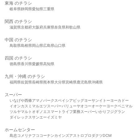
東海 のチラシ
岐阜県
静岡県
愛知県
三重県
関西 のチラシ
滋賀県
京都府
大阪府
兵庫県
奈良県
和歌山県
中国 のチラシ
鳥取県
島根県
岡山県
広島県
山口県
四国 のチラシ
徳島県
香川県
愛媛県
高知県
九州・沖縄 のチラシ
福岡県
佐賀県
長崎県
熊本県
大分県
宮崎県
鹿児島県
沖縄県
スーパー
いなげや
西條
アマノパークス
ベイシア
ビッグヨーサン
イトーヨーカドー
イオン
カスミ
マルエツ
スーパーバリュー
ヤオコー
オーケー
ヨークベニマル
ツルヤ
マルト
オギノ
エスマート
ライフ
業務スーパー
いかり
フジグラン
ダイレックス
サンエー
イズミヤ
ホームセンター
島忠
コメリ
ナフコ
コーナン
カインズ
アストロプロダクツ
DCM