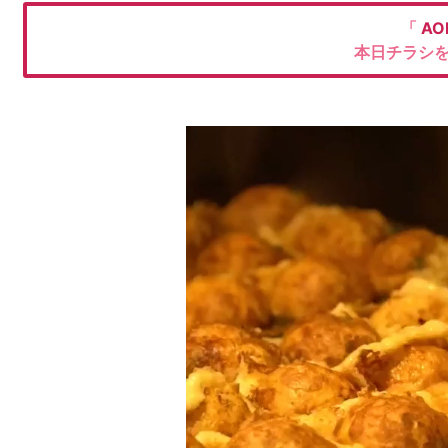
「
AO
本日チラシ