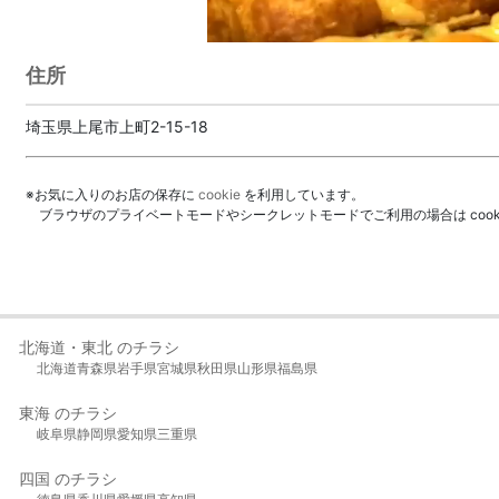
住所
埼玉県上尾市上町2-15-18
※お気に入りのお店の保存に
cookie
を利用しています。
ブラウザのプライベートモードやシークレットモードでご利用の場合は coo
北海道・東北 のチラシ
北海道
青森県
岩手県
宮城県
秋田県
山形県
福島県
東海 のチラシ
岐阜県
静岡県
愛知県
三重県
四国 のチラシ