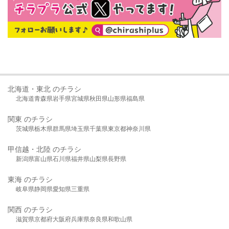
北海道・東北 のチラシ
北海道
青森県
岩手県
宮城県
秋田県
山形県
福島県
関東 のチラシ
茨城県
栃木県
群馬県
埼玉県
千葉県
東京都
神奈川県
甲信越・北陸 のチラシ
新潟県
富山県
石川県
福井県
山梨県
長野県
東海 のチラシ
岐阜県
静岡県
愛知県
三重県
関西 のチラシ
滋賀県
京都府
大阪府
兵庫県
奈良県
和歌山県