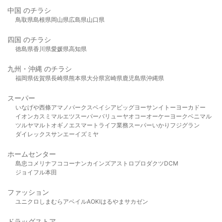
中国 のチラシ
鳥取県
島根県
岡山県
広島県
山口県
四国 のチラシ
徳島県
香川県
愛媛県
高知県
九州・沖縄 のチラシ
福岡県
佐賀県
長崎県
熊本県
大分県
宮崎県
鹿児島県
沖縄県
スーパー
いなげや
西條
アマノパークス
ベイシア
ビッグヨーサン
イトーヨーカドー
イオン
カスミ
マルエツ
スーパーバリュー
ヤオコー
オーケー
ヨークベニマル
ツルヤ
マルト
オギノ
エスマート
ライフ
業務スーパー
いかり
フジグラン
ダイレックス
サンエー
イズミヤ
ホームセンター
島忠
コメリ
ナフコ
コーナン
カインズ
アストロプロダクツ
DCM
ジョイフル本田
ファッション
ユニクロ
しまむら
アベイル
AOKI
はるやま
サカゼン
ドラッグストア