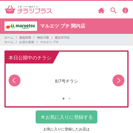
マルエツ プチ
関内店
ホーム
都道府県
神奈川県
横浜市中区
ホーム
お店の名前
マルエツ プチ
本日公開中のチラシ
キャ
8/7号チラシ
マ
お気に入りに登録したお店は