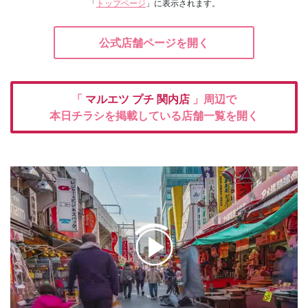
「
トップページ
」に表示されます。
公式店舗ページを開く
「
マルエツ プチ
関内店
」周辺で
本日チラシを掲載している店舗一覧を開く