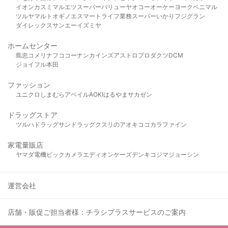
イオン
カスミ
マルエツ
スーパーバリュー
ヤオコー
オーケー
ヨークベニマル
ツルヤ
マルト
オギノ
エスマート
ライフ
業務スーパー
いかり
フジグラン
ダイレックス
サンエー
イズミヤ
ホームセンター
島忠
コメリ
ナフコ
コーナン
カインズ
アストロプロダクツ
DCM
ジョイフル本田
ファッション
ユニクロ
しまむら
アベイル
AOKI
はるやま
サカゼン
ドラッグストア
ツルハドラッグ
サンドラッグ
クスリのアオキ
ココカラファイン
家電量販店
ヤマダ電機
ビックカメラ
エディオン
ケーズデンキ
コジマ
ジョーシン
運営会社
店舗・販促ご担当者様：チラシプラスサービスのご案内