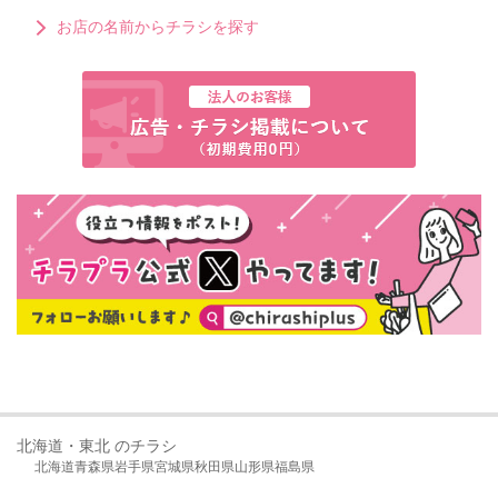
お店の名前からチラシを探す
北海道・東北 のチラシ
北海道
青森県
岩手県
宮城県
秋田県
山形県
福島県