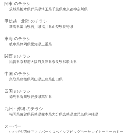
関東 のチラシ
茨城県
栃木県
群馬県
埼玉県
千葉県
東京都
神奈川県
甲信越・北陸 のチラシ
新潟県
富山県
石川県
福井県
山梨県
長野県
東海 のチラシ
岐阜県
静岡県
愛知県
三重県
関西 のチラシ
滋賀県
京都府
大阪府
兵庫県
奈良県
和歌山県
中国 のチラシ
鳥取県
島根県
岡山県
広島県
山口県
四国 のチラシ
徳島県
香川県
愛媛県
高知県
九州・沖縄 のチラシ
福岡県
佐賀県
長崎県
熊本県
大分県
宮崎県
鹿児島県
沖縄県
スーパー
いなげや
西條
アマノパークス
ベイシア
ビッグヨーサン
イトーヨーカドー