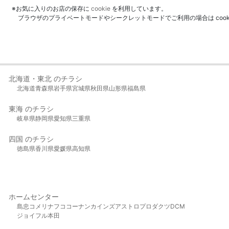
※お気に入りのお店の保存に
cookie
を利用しています。
ブラウザのプライベートモードやシークレットモードでご利用の場合は coo
北海道・東北 のチラシ
北海道
青森県
岩手県
宮城県
秋田県
山形県
福島県
東海 のチラシ
岐阜県
静岡県
愛知県
三重県
四国 のチラシ
徳島県
香川県
愛媛県
高知県
ホームセンター
島忠
コメリ
ナフコ
コーナン
カインズ
アストロプロダクツ
DCM
ジョイフル本田