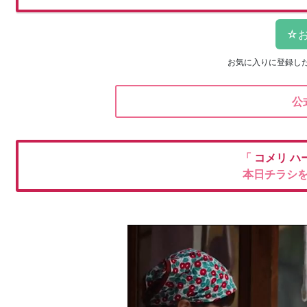
お気に入りに登録し
公
「
コメリ
ハ
本日チラシ