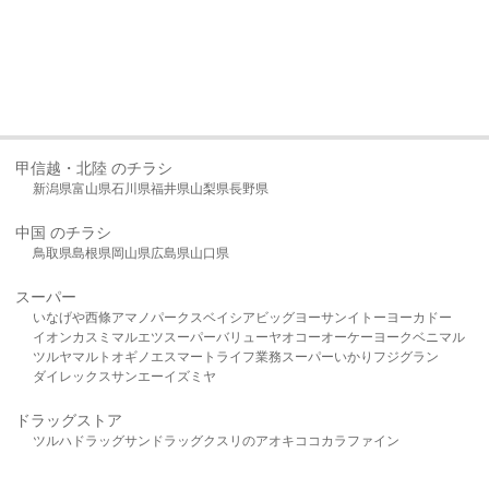
甲信越・北陸 のチラシ
新潟県
富山県
石川県
福井県
山梨県
長野県
中国 のチラシ
鳥取県
島根県
岡山県
広島県
山口県
スーパー
いなげや
西條
アマノパークス
ベイシア
ビッグヨーサン
イトーヨーカドー
イオン
カスミ
マルエツ
スーパーバリュー
ヤオコー
オーケー
ヨークベニマル
ツルヤ
マルト
オギノ
エスマート
ライフ
業務スーパー
いかり
フジグラン
ダイレックス
サンエー
イズミヤ
ドラッグストア
ツルハドラッグ
サンドラッグ
クスリのアオキ
ココカラファイン