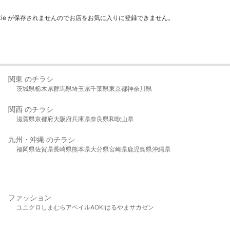
kie が保存されませんのでお店をお気に入りに登録できません。
関東 のチラシ
茨城県
栃木県
群馬県
埼玉県
千葉県
東京都
神奈川県
関西 のチラシ
滋賀県
京都府
大阪府
兵庫県
奈良県
和歌山県
九州・沖縄 のチラシ
福岡県
佐賀県
長崎県
熊本県
大分県
宮崎県
鹿児島県
沖縄県
ファッション
ユニクロ
しまむら
アベイル
AOKI
はるやま
サカゼン