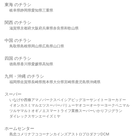
東海 のチラシ
岐阜県
静岡県
愛知県
三重県
関西 のチラシ
滋賀県
京都府
大阪府
兵庫県
奈良県
和歌山県
中国 のチラシ
鳥取県
島根県
岡山県
広島県
山口県
四国 のチラシ
徳島県
香川県
愛媛県
高知県
九州・沖縄 のチラシ
福岡県
佐賀県
長崎県
熊本県
大分県
宮崎県
鹿児島県
沖縄県
スーパー
いなげや
西條
アマノパークス
ベイシア
ビッグヨーサン
イトーヨーカドー
イオン
カスミ
マルエツ
スーパーバリュー
ヤオコー
オーケー
ヨークベニマル
ツルヤ
マルト
オギノ
エスマート
ライフ
業務スーパー
いかり
フジグラン
ダイレックス
サンエー
イズミヤ
ホームセンター
島忠
コメリ
ナフコ
コーナン
カインズ
アストロプロダクツ
DCM