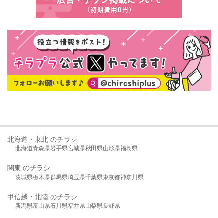
北海道・東北 のチラシ
北海道
青森県
岩手県
宮城県
秋田県
山形県
福島県
関東 のチラシ
茨城県
栃木県
群馬県
埼玉県
千葉県
東京都
神奈川県
甲信越・北陸 のチラシ
新潟県
富山県
石川県
福井県
山梨県
長野県