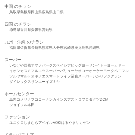
中国 のチラシ
鳥取県
島根県
岡山県
広島県
山口県
四国 のチラシ
徳島県
香川県
愛媛県
高知県
九州・沖縄 のチラシ
福岡県
佐賀県
長崎県
熊本県
大分県
宮崎県
鹿児島県
沖縄県
スーパー
いなげや
西條
アマノパークス
ベイシア
ビッグヨーサン
イトーヨーカドー
イオン
カスミ
マルエツ
スーパーバリュー
ヤオコー
オーケー
ヨークベニマル
ツルヤ
マルト
オギノ
エスマート
ライフ
業務スーパー
いかり
フジグラン
ダイレックス
サンエー
イズミヤ
ホームセンター
島忠
コメリ
ナフコ
コーナン
カインズ
アストロプロダクツ
DCM
ジョイフル本田
ファッション
ユニクロ
しまむら
アベイル
AOKI
はるやま
サカゼン
ドラッグストア