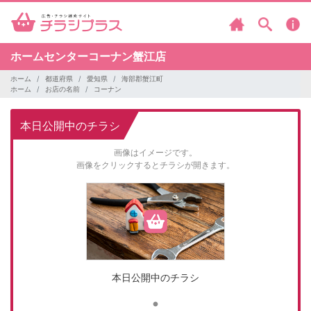
ホームセンターコーナン蟹江店
ホーム
都道府県
愛知県
海部郡蟹江町
ホーム
お店の名前
コーナン
本日公開中のチラシ
画像はイメージです。
画像をクリックするとチラシが開きます。
本日公開中のチラシ