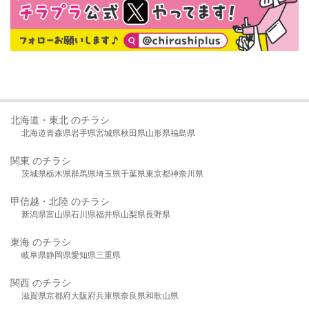
北海道・東北 のチラシ
北海道
青森県
岩手県
宮城県
秋田県
山形県
福島県
関東 のチラシ
茨城県
栃木県
群馬県
埼玉県
千葉県
東京都
神奈川県
甲信越・北陸 のチラシ
新潟県
富山県
石川県
福井県
山梨県
長野県
東海 のチラシ
岐阜県
静岡県
愛知県
三重県
関西 のチラシ
滋賀県
京都府
大阪府
兵庫県
奈良県
和歌山県