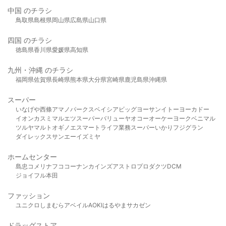
中国 のチラシ
鳥取県
島根県
岡山県
広島県
山口県
四国 のチラシ
徳島県
香川県
愛媛県
高知県
九州・沖縄 のチラシ
福岡県
佐賀県
長崎県
熊本県
大分県
宮崎県
鹿児島県
沖縄県
スーパー
いなげや
西條
アマノパークス
ベイシア
ビッグヨーサン
イトーヨーカドー
イオン
カスミ
マルエツ
スーパーバリュー
ヤオコー
オーケー
ヨークベニマル
ツルヤ
マルト
オギノ
エスマート
ライフ
業務スーパー
いかり
フジグラン
ダイレックス
サンエー
イズミヤ
ホームセンター
島忠
コメリ
ナフコ
コーナン
カインズ
アストロプロダクツ
DCM
ジョイフル本田
ファッション
ユニクロ
しまむら
アベイル
AOKI
はるやま
サカゼン
ドラッグストア