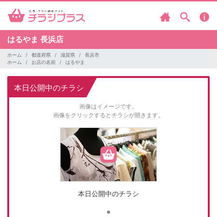
はるやま
長浜店
ホーム
都道府県
滋賀県
長浜市
ホーム
お店の名前
はるやま
本日公開中のチラシ
画像はイメージです。
画像をクリックするとチラシが開きます。
本日公開中のチラシ