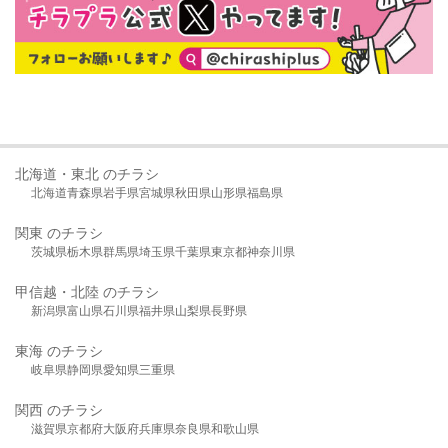
北海道・東北 のチラシ
北海道
青森県
岩手県
宮城県
秋田県
山形県
福島県
関東 のチラシ
茨城県
栃木県
群馬県
埼玉県
千葉県
東京都
神奈川県
甲信越・北陸 のチラシ
新潟県
富山県
石川県
福井県
山梨県
長野県
東海 のチラシ
岐阜県
静岡県
愛知県
三重県
関西 のチラシ
滋賀県
京都府
大阪府
兵庫県
奈良県
和歌山県