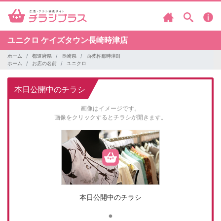
ユニクロ
ケイズタウン長崎時津店
ホーム
都道府県
長崎県
西彼杵郡時津町
ホーム
お店の名前
ユニクロ
本日公開中のチラシ
画像はイメージです。
画像をクリックするとチラシが開きます。
本日公開中のチラシ