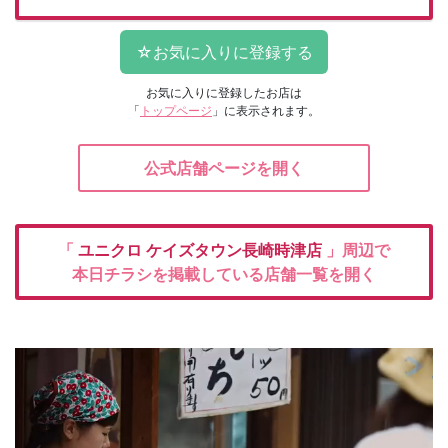
お気に入りに登録したお店は
「
トップページ
」に表示されます。
公式店舗ページを開く
「
ユニクロ
ケイズタウン長崎時津店
」周辺で
本日チラシを掲載している店舗一覧を開く