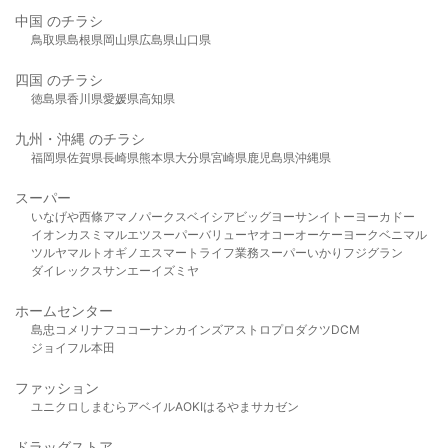
中国 のチラシ
鳥取県
島根県
岡山県
広島県
山口県
四国 のチラシ
徳島県
香川県
愛媛県
高知県
九州・沖縄 のチラシ
福岡県
佐賀県
長崎県
熊本県
大分県
宮崎県
鹿児島県
沖縄県
スーパー
いなげや
西條
アマノパークス
ベイシア
ビッグヨーサン
イトーヨーカドー
イオン
カスミ
マルエツ
スーパーバリュー
ヤオコー
オーケー
ヨークベニマル
ツルヤ
マルト
オギノ
エスマート
ライフ
業務スーパー
いかり
フジグラン
ダイレックス
サンエー
イズミヤ
ホームセンター
島忠
コメリ
ナフコ
コーナン
カインズ
アストロプロダクツ
DCM
ジョイフル本田
ファッション
ユニクロ
しまむら
アベイル
AOKI
はるやま
サカゼン
ドラッグストア