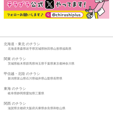
北海道・東北 のチラシ
北海道
青森県
岩手県
宮城県
秋田県
山形県
福島県
関東 のチラシ
茨城県
栃木県
群馬県
埼玉県
千葉県
東京都
神奈川県
甲信越・北陸 のチラシ
新潟県
富山県
石川県
福井県
山梨県
長野県
東海 のチラシ
岐阜県
静岡県
愛知県
三重県
関西 のチラシ
滋賀県
京都府
大阪府
兵庫県
奈良県
和歌山県