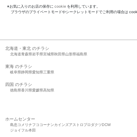
※お気に入りのお店の保存に
cookie
を利用しています。
ブラウザのプライベートモードやシークレットモードでご利用の場合は coo
北海道・東北 のチラシ
北海道
青森県
岩手県
宮城県
秋田県
山形県
福島県
東海 のチラシ
岐阜県
静岡県
愛知県
三重県
四国 のチラシ
徳島県
香川県
愛媛県
高知県
ホームセンター
島忠
コメリ
ナフコ
コーナン
カインズ
アストロプロダクツ
DCM
ジョイフル本田