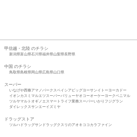
甲信越・北陸 のチラシ
新潟県
富山県
石川県
福井県
山梨県
長野県
中国 のチラシ
鳥取県
島根県
岡山県
広島県
山口県
スーパー
いなげや
西條
アマノパークス
ベイシア
ビッグヨーサン
イトーヨーカドー
イオン
カスミ
マルエツ
スーパーバリュー
ヤオコー
オーケー
ヨークベニマル
ツルヤ
マルト
オギノ
エスマート
ライフ
業務スーパー
いかり
フジグラン
ダイレックス
サンエー
イズミヤ
ドラッグストア
ツルハドラッグ
サンドラッグ
クスリのアオキ
ココカラファイン