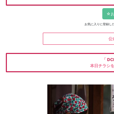
お気に入りに登録し
公
「
DC
本日チラシ