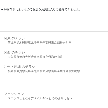
kie が保存されませんのでお店をお気に入りに登録できません。
関東 のチラシ
茨城県
栃木県
群馬県
埼玉県
千葉県
東京都
神奈川県
関西 のチラシ
滋賀県
京都府
大阪府
兵庫県
奈良県
和歌山県
九州・沖縄 のチラシ
福岡県
佐賀県
長崎県
熊本県
大分県
宮崎県
鹿児島県
沖縄県
ファッション
ユニクロ
しまむら
アベイル
AOKI
はるやま
サカゼン