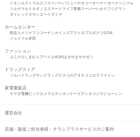
イオン
カスミ
マルエツ
スーパーバリュー
ヤオコー
オーケー
ヨークベニマル
ツルヤ
マルト
オギノ
エスマート
ライフ
業務スーパー
いかり
フジグラン
ダイレックス
サンエー
イズミヤ
ホームセンター
島忠
コメリ
ナフコ
コーナン
カインズ
アストロプロダクツ
DCM
ジョイフル本田
ファッション
ユニクロ
しまむら
アベイル
AOKI
はるやま
サカゼン
ドラッグストア
ツルハドラッグ
サンドラッグ
クスリのアオキ
ココカラファイン
家電量販店
ヤマダ電機
ビックカメラ
エディオン
ケーズデンキ
コジマ
ジョーシン
運営会社
店舗・販促ご担当者様：チラシプラスサービスのご案内