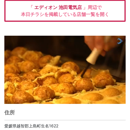
「
エディオン
池田電気店
」周辺で
本日チラシを掲載している店舗一覧を開く
住所
愛媛県越智郡上島町生名1622