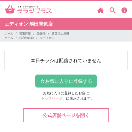
エディオン
池田電気店
ホーム
都道府県
愛媛県
越智郡上島町
ホーム
お店の名前
エディオン
本日チラシは配信されていません
お気に入りに登録したお店は
「
トップページ
」に表示されます。
公式店舗ページを開く