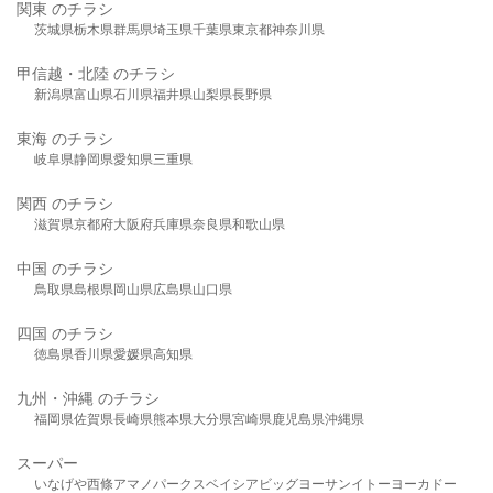
関東 のチラシ
茨城県
栃木県
群馬県
埼玉県
千葉県
東京都
神奈川県
甲信越・北陸 のチラシ
新潟県
富山県
石川県
福井県
山梨県
長野県
東海 のチラシ
岐阜県
静岡県
愛知県
三重県
関西 のチラシ
滋賀県
京都府
大阪府
兵庫県
奈良県
和歌山県
中国 のチラシ
鳥取県
島根県
岡山県
広島県
山口県
四国 のチラシ
徳島県
香川県
愛媛県
高知県
九州・沖縄 のチラシ
福岡県
佐賀県
長崎県
熊本県
大分県
宮崎県
鹿児島県
沖縄県
スーパー
いなげや
西條
アマノパークス
ベイシア
ビッグヨーサン
イトーヨーカドー