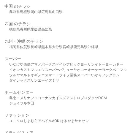
中国 のチラシ
鳥取県
島根県
岡山県
広島県
山口県
四国 のチラシ
徳島県
香川県
愛媛県
高知県
九州・沖縄 のチラシ
福岡県
佐賀県
長崎県
熊本県
大分県
宮崎県
鹿児島県
沖縄県
スーパー
いなげや
西條
アマノパークス
ベイシア
ビッグヨーサン
イトーヨーカドー
イオン
カスミ
マルエツ
スーパーバリュー
ヤオコー
オーケー
ヨークベニマル
ツルヤ
マルト
オギノ
エスマート
ライフ
業務スーパー
いかり
フジグラン
ダイレックス
サンエー
イズミヤ
ホームセンター
島忠
コメリ
ナフコ
コーナン
カインズ
アストロプロダクツ
DCM
ジョイフル本田
ファッション
ユニクロ
しまむら
アベイル
AOKI
はるやま
サカゼン
ドラッグストア