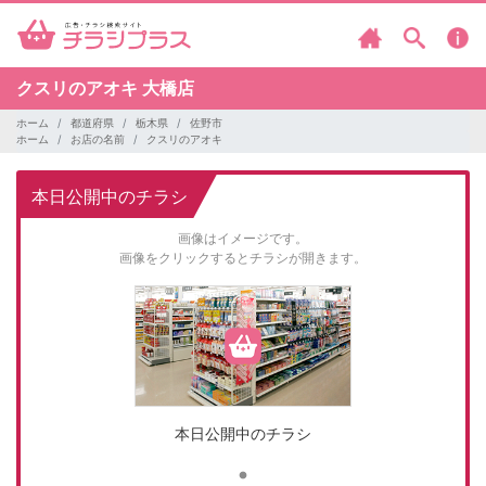
クスリのアオキ
大橋店
ホーム
都道府県
栃木県
佐野市
ホーム
お店の名前
クスリのアオキ
本日公開中のチラシ
画像はイメージです。
画像をクリックするとチラシが開きます。
本日公開中のチラシ