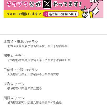
北海道・東北 のチラシ
北海道
青森県
岩手県
宮城県
秋田県
山形県
福島県
関東 のチラシ
茨城県
栃木県
群馬県
埼玉県
千葉県
東京都
神奈川県
甲信越・北陸 のチラシ
新潟県
富山県
石川県
福井県
山梨県
長野県
東海 のチラシ
岐阜県
静岡県
愛知県
三重県
関西 のチラシ
滋賀県
京都府
大阪府
兵庫県
奈良県
和歌山県