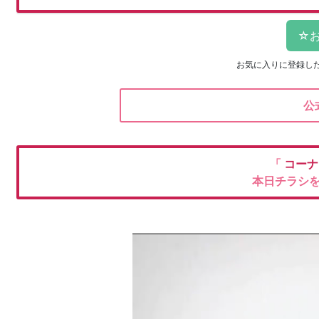
お気に入りに登録し
公
「
コー
本日チラシ