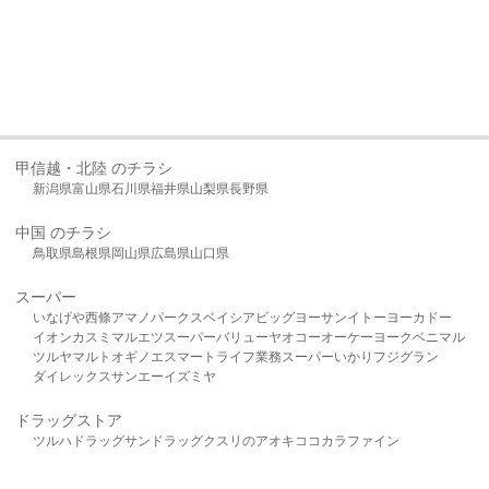
甲信越・北陸 のチラシ
新潟県
富山県
石川県
福井県
山梨県
長野県
中国 のチラシ
鳥取県
島根県
岡山県
広島県
山口県
スーパー
いなげや
西條
アマノパークス
ベイシア
ビッグヨーサン
イトーヨーカドー
イオン
カスミ
マルエツ
スーパーバリュー
ヤオコー
オーケー
ヨークベニマル
ツルヤ
マルト
オギノ
エスマート
ライフ
業務スーパー
いかり
フジグラン
ダイレックス
サンエー
イズミヤ
ドラッグストア
ツルハドラッグ
サンドラッグ
クスリのアオキ
ココカラファイン