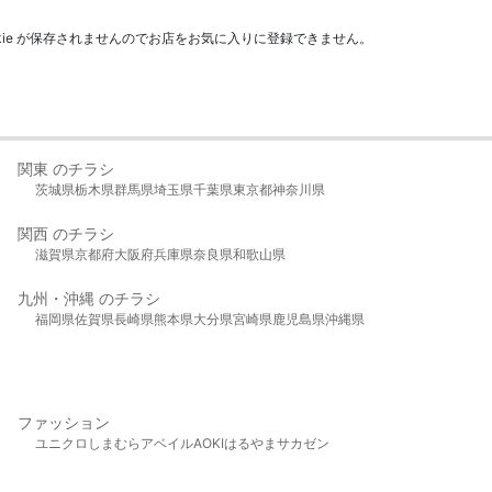
kie が保存されませんのでお店をお気に入りに登録できません。
関東 のチラシ
茨城県
栃木県
群馬県
埼玉県
千葉県
東京都
神奈川県
関西 のチラシ
滋賀県
京都府
大阪府
兵庫県
奈良県
和歌山県
九州・沖縄 のチラシ
福岡県
佐賀県
長崎県
熊本県
大分県
宮崎県
鹿児島県
沖縄県
ファッション
ユニクロ
しまむら
アベイル
AOKI
はるやま
サカゼン