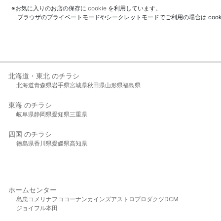
※お気に入りのお店の保存に
cookie
を利用しています。
ブラウザのプライベートモードやシークレットモードでご利用の場合は coo
北海道・東北 のチラシ
北海道
青森県
岩手県
宮城県
秋田県
山形県
福島県
東海 のチラシ
岐阜県
静岡県
愛知県
三重県
四国 のチラシ
徳島県
香川県
愛媛県
高知県
ホームセンター
島忠
コメリ
ナフコ
コーナン
カインズ
アストロプロダクツ
DCM
ジョイフル本田