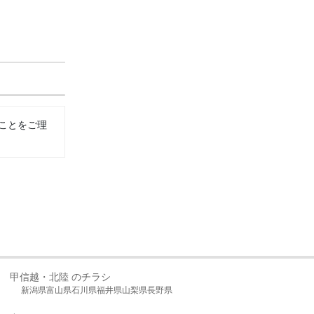
ことをご理
甲信越・北陸 のチラシ
新潟県
富山県
石川県
福井県
山梨県
長野県