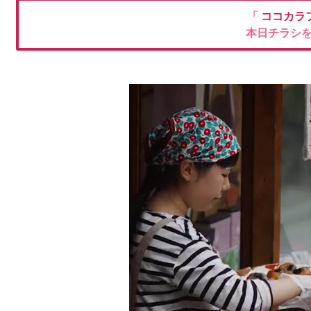
「
ココカラ
本日チラシ