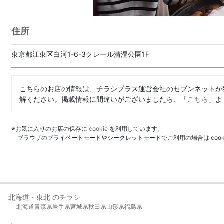
住所
東京都江東区白河1-6-3クレール清澄公園1F
こちらのお店の情報は、チラシプラス運営会社のセブンネットが
解ください。掲載情報に間違いがございましたら、「
こちら
」よ
※お気に入りのお店の保存に
cookie
を利用しています。
ブラウザのプライベートモードやシークレットモードでご利用の場合は coo
北海道・東北 のチラシ
北海道
青森県
岩手県
宮城県
秋田県
山形県
福島県