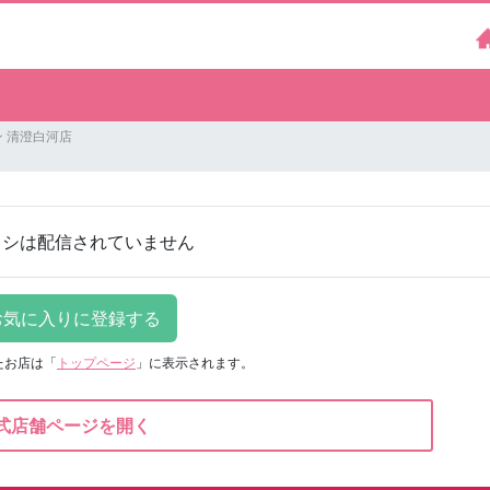
 清澄白河店
ラシは配信されていません
たお店は
「
トップページ
」に表示されます。
式店舗ページを開く