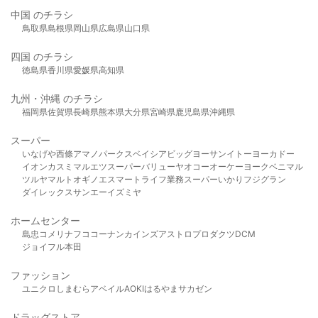
中国 のチラシ
鳥取県
島根県
岡山県
広島県
山口県
四国 のチラシ
徳島県
香川県
愛媛県
高知県
九州・沖縄 のチラシ
福岡県
佐賀県
長崎県
熊本県
大分県
宮崎県
鹿児島県
沖縄県
スーパー
いなげや
西條
アマノパークス
ベイシア
ビッグヨーサン
イトーヨーカドー
イオン
カスミ
マルエツ
スーパーバリュー
ヤオコー
オーケー
ヨークベニマル
ツルヤ
マルト
オギノ
エスマート
ライフ
業務スーパー
いかり
フジグラン
ダイレックス
サンエー
イズミヤ
ホームセンター
島忠
コメリ
ナフコ
コーナン
カインズ
アストロプロダクツ
DCM
ジョイフル本田
ファッション
ユニクロ
しまむら
アベイル
AOKI
はるやま
サカゼン
ドラッグストア