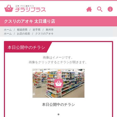
クスリのアオキ
太日通り店
ホーム
都道府県
岩手県
奥州市
ホーム
お店の名前
クスリのアオキ
本日公開中のチラシ
画像はイメージです。
画像をクリックするとチラシが開きます。
本日公開中のチラシ