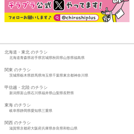
北海道・東北 のチラシ
北海道
青森県
岩手県
宮城県
秋田県
山形県
福島県
関東 のチラシ
茨城県
栃木県
群馬県
埼玉県
千葉県
東京都
神奈川県
甲信越・北陸 のチラシ
新潟県
富山県
石川県
福井県
山梨県
長野県
東海 のチラシ
岐阜県
静岡県
愛知県
三重県
関西 のチラシ
滋賀県
京都府
大阪府
兵庫県
奈良県
和歌山県