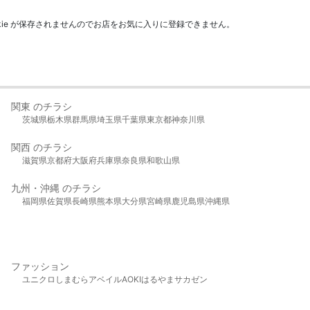
kie が保存されませんのでお店をお気に入りに登録できません。
関東 のチラシ
茨城県
栃木県
群馬県
埼玉県
千葉県
東京都
神奈川県
関西 のチラシ
滋賀県
京都府
大阪府
兵庫県
奈良県
和歌山県
九州・沖縄 のチラシ
福岡県
佐賀県
長崎県
熊本県
大分県
宮崎県
鹿児島県
沖縄県
ファッション
ユニクロ
しまむら
アベイル
AOKI
はるやま
サカゼン