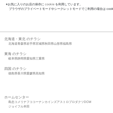
※お気に入りのお店の保存に
cookie
を利用しています。
ブラウザのプライベートモードやシークレットモードでご利用の場合は coo
北海道・東北 のチラシ
北海道
青森県
岩手県
宮城県
秋田県
山形県
福島県
東海 のチラシ
岐阜県
静岡県
愛知県
三重県
四国 のチラシ
徳島県
香川県
愛媛県
高知県
ホームセンター
島忠
コメリ
ナフコ
コーナン
カインズ
アストロプロダクツ
DCM
ジョイフル本田