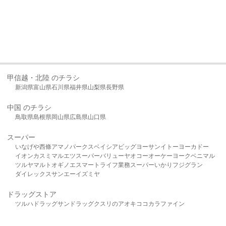
甲信越・北陸 のチラシ
新潟県
富山県
石川県
福井県
山梨県
長野県
中国 のチラシ
鳥取県
島根県
岡山県
広島県
山口県
スーパー
いなげや
西條
アマノパークス
ベイシア
ビッグヨーサン
イトーヨーカドー
イオン
カスミ
マルエツ
スーパーバリュー
ヤオコー
オーケー
ヨークベニマル
ツルヤ
マルト
オギノ
エスマート
ライフ
業務スーパー
いかり
フジグラン
ダイレックス
サンエー
イズミヤ
ドラッグストア
ツルハドラッグ
サンドラッグ
クスリのアオキ
ココカラファイン