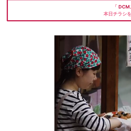
「
DC
本日チラシ