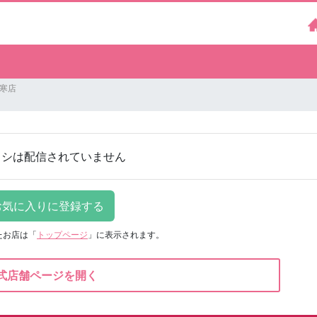
阿寒店
ラシは配信されていません
たお店は
「
トップページ
」に表示されます。
式店舗ページを開く