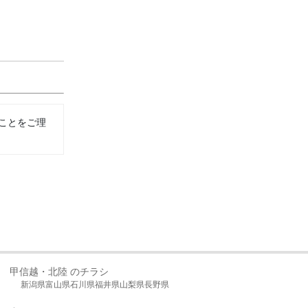
ことをご理
甲信越・北陸 のチラシ
新潟県
富山県
石川県
福井県
山梨県
長野県