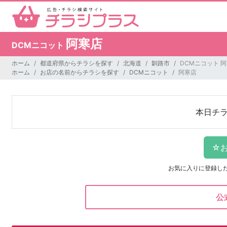
阿寒店
DCMニコット
ホーム
都道府県からチラシを探す
北海道
釧路市
DCMニコット 
ホーム
お店の名前からチラシを探す
DCMニコット
阿寒店
本日チ
お気に入りに登録し
公