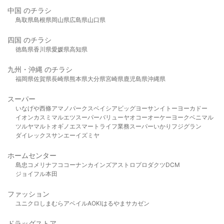
中国 のチラシ
鳥取県
島根県
岡山県
広島県
山口県
四国 のチラシ
徳島県
香川県
愛媛県
高知県
九州・沖縄 のチラシ
福岡県
佐賀県
長崎県
熊本県
大分県
宮崎県
鹿児島県
沖縄県
スーパー
いなげや
西條
アマノパークス
ベイシア
ビッグヨーサン
イトーヨーカドー
イオン
カスミ
マルエツ
スーパーバリュー
ヤオコー
オーケー
ヨークベニマル
ツルヤ
マルト
オギノ
エスマート
ライフ
業務スーパー
いかり
フジグラン
ダイレックス
サンエー
イズミヤ
ホームセンター
島忠
コメリ
ナフコ
コーナン
カインズ
アストロプロダクツ
DCM
ジョイフル本田
ファッション
ユニクロ
しまむら
アベイル
AOKI
はるやま
サカゼン
ドラッグストア