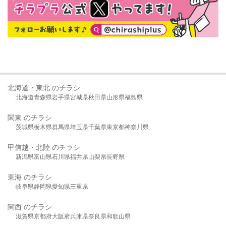
北海道・東北 のチラシ
北海道
青森県
岩手県
宮城県
秋田県
山形県
福島県
関東 のチラシ
茨城県
栃木県
群馬県
埼玉県
千葉県
東京都
神奈川県
甲信越・北陸 のチラシ
新潟県
富山県
石川県
福井県
山梨県
長野県
東海 のチラシ
岐阜県
静岡県
愛知県
三重県
関西 のチラシ
滋賀県
京都府
大阪府
兵庫県
奈良県
和歌山県