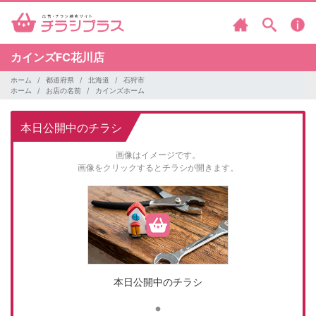
カインズFC花川店
ホーム
都道府県
北海道
石狩市
ホーム
お店の名前
カインズホーム
本日公開中のチラシ
画像はイメージです。
画像をクリックするとチラシが開きます。
本日公開中のチラシ