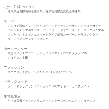
九州・沖縄 のチラシ
福岡県
佐賀県
長崎県
熊本県
大分県
宮崎県
鹿児島県
沖縄県
スーパー
いなげや
西條
アマノパークス
ベイシア
ビッグヨーサン
イトーヨーカドー
イオン
カスミ
マルエツ
スーパーバリュー
ヤオコー
オーケー
ヨークベニマル
ツルヤ
マルト
オギノ
エスマート
ライフ
業務スーパー
いかり
フジグラン
ダイレックス
サンエー
イズミヤ
ホームセンター
島忠
コメリ
ナフコ
コーナン
カインズ
アストロプロダクツ
DCM
ジョイフル本田
ファッション
ユニクロ
しまむら
アベイル
AOKI
はるやま
サカゼン
ドラッグストア
ツルハドラッグ
サンドラッグ
クスリのアオキ
ココカラファイン
家電量販店
ヤマダ電機
ビックカメラ
エディオン
ケーズデンキ
コジマ
ジョーシン