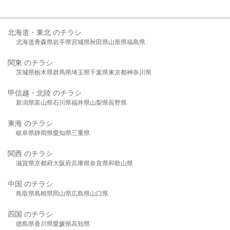
北海道・東北 のチラシ
北海道
青森県
岩手県
宮城県
秋田県
山形県
福島県
関東 のチラシ
茨城県
栃木県
群馬県
埼玉県
千葉県
東京都
神奈川県
甲信越・北陸 のチラシ
新潟県
富山県
石川県
福井県
山梨県
長野県
東海 のチラシ
岐阜県
静岡県
愛知県
三重県
関西 のチラシ
滋賀県
京都府
大阪府
兵庫県
奈良県
和歌山県
中国 のチラシ
鳥取県
島根県
岡山県
広島県
山口県
四国 のチラシ
徳島県
香川県
愛媛県
高知県