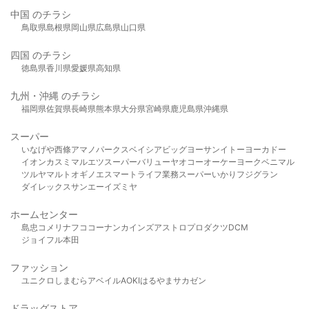
中国 のチラシ
鳥取県
島根県
岡山県
広島県
山口県
四国 のチラシ
徳島県
香川県
愛媛県
高知県
九州・沖縄 のチラシ
福岡県
佐賀県
長崎県
熊本県
大分県
宮崎県
鹿児島県
沖縄県
スーパー
いなげや
西條
アマノパークス
ベイシア
ビッグヨーサン
イトーヨーカドー
イオン
カスミ
マルエツ
スーパーバリュー
ヤオコー
オーケー
ヨークベニマル
ツルヤ
マルト
オギノ
エスマート
ライフ
業務スーパー
いかり
フジグラン
ダイレックス
サンエー
イズミヤ
ホームセンター
島忠
コメリ
ナフコ
コーナン
カインズ
アストロプロダクツ
DCM
ジョイフル本田
ファッション
ユニクロ
しまむら
アベイル
AOKI
はるやま
サカゼン
ドラッグストア