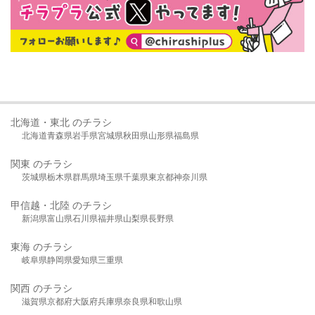
北海道・東北 のチラシ
北海道
青森県
岩手県
宮城県
秋田県
山形県
福島県
関東 のチラシ
茨城県
栃木県
群馬県
埼玉県
千葉県
東京都
神奈川県
甲信越・北陸 のチラシ
新潟県
富山県
石川県
福井県
山梨県
長野県
東海 のチラシ
岐阜県
静岡県
愛知県
三重県
関西 のチラシ
滋賀県
京都府
大阪府
兵庫県
奈良県
和歌山県