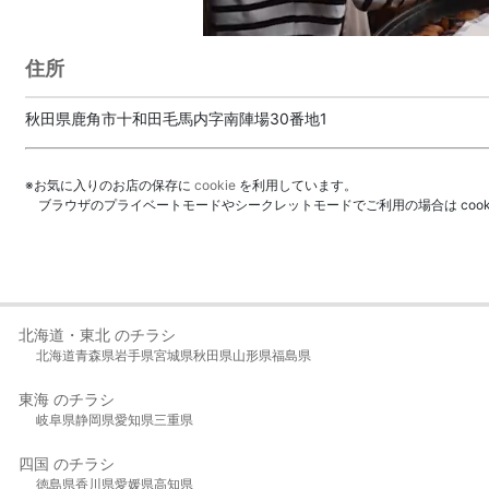
住所
秋田県鹿角市十和田毛馬内字南陣場30番地1
※お気に入りのお店の保存に
cookie
を利用しています。
ブラウザのプライベートモードやシークレットモードでご利用の場合は coo
北海道・東北 のチラシ
北海道
青森県
岩手県
宮城県
秋田県
山形県
福島県
東海 のチラシ
岐阜県
静岡県
愛知県
三重県
四国 のチラシ
徳島県
香川県
愛媛県
高知県