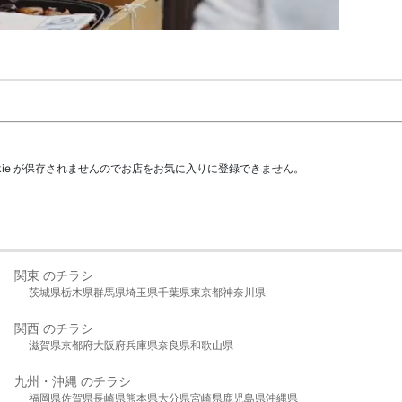
kie が保存されませんのでお店をお気に入りに登録できません。
関東 のチラシ
茨城県
栃木県
群馬県
埼玉県
千葉県
東京都
神奈川県
関西 のチラシ
滋賀県
京都府
大阪府
兵庫県
奈良県
和歌山県
九州・沖縄 のチラシ
福岡県
佐賀県
長崎県
熊本県
大分県
宮崎県
鹿児島県
沖縄県