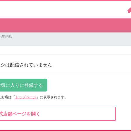
毛馬内店
ラシは配信されていません
たお店は
「
トップページ
」に表示されます。
式店舗ページを開く