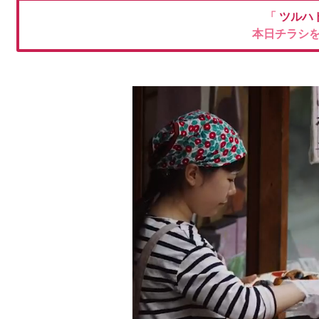
「
ツルハ
本日チラシ