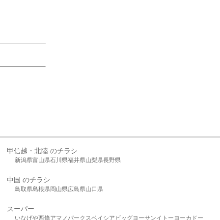
甲信越・北陸 のチラシ
新潟県
富山県
石川県
福井県
山梨県
長野県
中国 のチラシ
鳥取県
島根県
岡山県
広島県
山口県
スーパー
いなげや
西條
アマノパークス
ベイシア
ビッグヨーサン
イトーヨーカドー