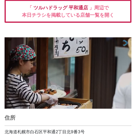
「
ツルハドラッグ
平和通店
」周辺で
本日チラシを掲載している店舗一覧を開く
住所
北海道札幌市白石区平和通2丁目北9番3号