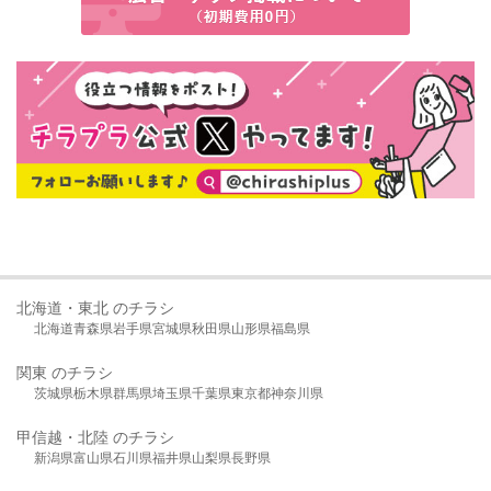
北海道・東北 のチラシ
北海道
青森県
岩手県
宮城県
秋田県
山形県
福島県
関東 のチラシ
茨城県
栃木県
群馬県
埼玉県
千葉県
東京都
神奈川県
甲信越・北陸 のチラシ
新潟県
富山県
石川県
福井県
山梨県
長野県