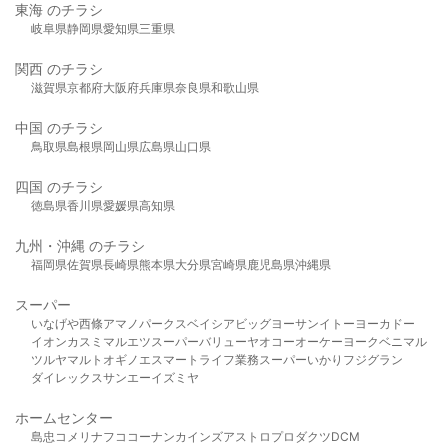
東海 のチラシ
岐阜県
静岡県
愛知県
三重県
関西 のチラシ
滋賀県
京都府
大阪府
兵庫県
奈良県
和歌山県
中国 のチラシ
鳥取県
島根県
岡山県
広島県
山口県
四国 のチラシ
徳島県
香川県
愛媛県
高知県
九州・沖縄 のチラシ
福岡県
佐賀県
長崎県
熊本県
大分県
宮崎県
鹿児島県
沖縄県
スーパー
いなげや
西條
アマノパークス
ベイシア
ビッグヨーサン
イトーヨーカドー
イオン
カスミ
マルエツ
スーパーバリュー
ヤオコー
オーケー
ヨークベニマル
ツルヤ
マルト
オギノ
エスマート
ライフ
業務スーパー
いかり
フジグラン
ダイレックス
サンエー
イズミヤ
ホームセンター
島忠
コメリ
ナフコ
コーナン
カインズ
アストロプロダクツ
DCM