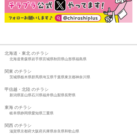
北海道・東北 のチラシ
北海道
青森県
岩手県
宮城県
秋田県
山形県
福島県
関東 のチラシ
茨城県
栃木県
群馬県
埼玉県
千葉県
東京都
神奈川県
甲信越・北陸 のチラシ
新潟県
富山県
石川県
福井県
山梨県
長野県
東海 のチラシ
岐阜県
静岡県
愛知県
三重県
関西 のチラシ
滋賀県
京都府
大阪府
兵庫県
奈良県
和歌山県