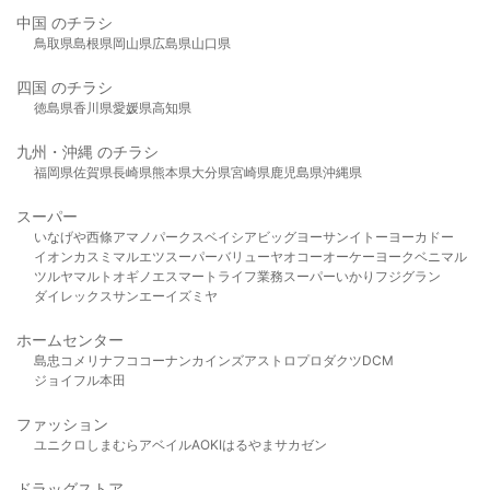
中国 のチラシ
鳥取県
島根県
岡山県
広島県
山口県
四国 のチラシ
徳島県
香川県
愛媛県
高知県
九州・沖縄 のチラシ
福岡県
佐賀県
長崎県
熊本県
大分県
宮崎県
鹿児島県
沖縄県
スーパー
いなげや
西條
アマノパークス
ベイシア
ビッグヨーサン
イトーヨーカドー
イオン
カスミ
マルエツ
スーパーバリュー
ヤオコー
オーケー
ヨークベニマル
ツルヤ
マルト
オギノ
エスマート
ライフ
業務スーパー
いかり
フジグラン
ダイレックス
サンエー
イズミヤ
ホームセンター
島忠
コメリ
ナフコ
コーナン
カインズ
アストロプロダクツ
DCM
ジョイフル本田
ファッション
ユニクロ
しまむら
アベイル
AOKI
はるやま
サカゼン
ドラッグストア