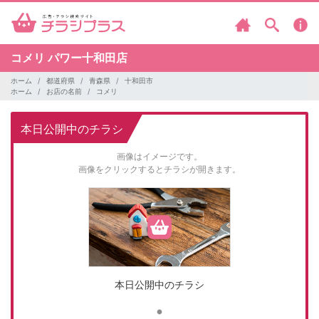
コメリ
パワー十和田店
ホーム
都道府県
青森県
十和田市
ホーム
お店の名前
コメリ
本日公開中のチラシ
画像はイメージです。
画像をクリックするとチラシが開きます。
本日公開中のチラシ