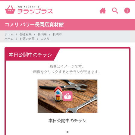
コメリ
パワー長岡店資材館
ホーム
都道府県
新潟県
長岡市
ホーム
お店の名前
コメリ
本日公開中のチラシ
画像はイメージです。
画像をクリックするとチラシが開きます。
本日公開中のチラシ