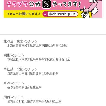
北海道・東北 のチラシ
北海道
青森県
岩手県
宮城県
秋田県
山形県
福島県
関東 のチラシ
茨城県
栃木県
群馬県
埼玉県
千葉県
東京都
神奈川県
甲信越・北陸 のチラシ
新潟県
富山県
石川県
福井県
山梨県
長野県
東海 のチラシ
岐阜県
静岡県
愛知県
三重県
関西 のチラシ
滋賀県
京都府
大阪府
兵庫県
奈良県
和歌山県