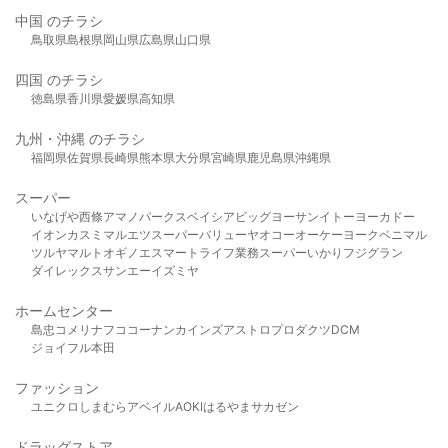
中国 のチラシ
鳥取県
島根県
岡山県
広島県
山口県
四国 のチラシ
徳島県
香川県
愛媛県
高知県
九州・沖縄 のチラシ
福岡県
佐賀県
長崎県
熊本県
大分県
宮崎県
鹿児島県
沖縄県
スーパー
いなげや
西條
アマノパークス
ベイシア
ビッグヨーサン
イトーヨーカドー
イオン
カスミ
マルエツ
スーパーバリュー
ヤオコー
オーケー
ヨークベニマル
ツルヤ
マルト
オギノ
エスマート
ライフ
業務スーパー
いかり
フジグラン
ダイレックス
サンエー
イズミヤ
ホームセンター
島忠
コメリ
ナフコ
コーナン
カインズ
アストロプロダクツ
DCM
ジョイフル本田
ファッション
ユニクロ
しまむら
アベイル
AOKI
はるやま
サカゼン
ドラッグストア