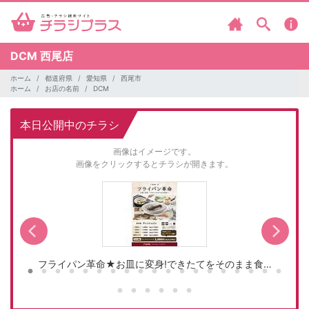
DCM
西尾店
ホーム
都道府県
愛知県
西尾市
ホーム
お店の名前
DCM
本日公開中のチラシ
画像はイメージです。
画像をクリックするとチラシが開きます。
フライパン革命★お皿に変身!できたてをそのまま食…