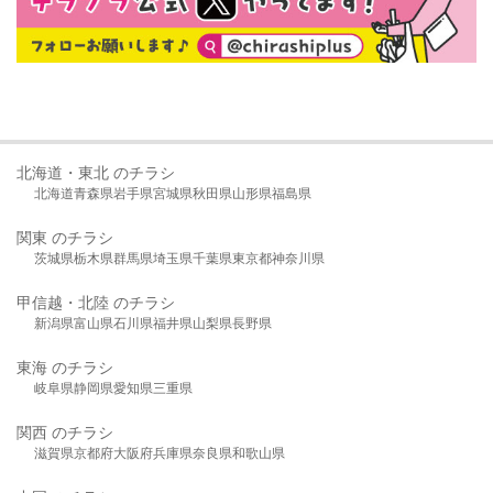
北海道・東北 のチラシ
北海道
青森県
岩手県
宮城県
秋田県
山形県
福島県
関東 のチラシ
茨城県
栃木県
群馬県
埼玉県
千葉県
東京都
神奈川県
甲信越・北陸 のチラシ
新潟県
富山県
石川県
福井県
山梨県
長野県
東海 のチラシ
岐阜県
静岡県
愛知県
三重県
関西 のチラシ
滋賀県
京都府
大阪府
兵庫県
奈良県
和歌山県