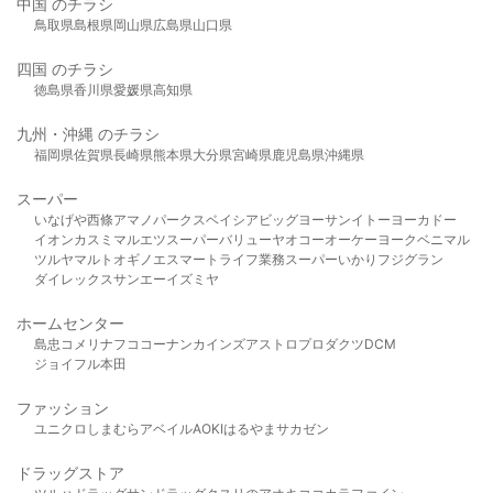
中国 のチラシ
鳥取県
島根県
岡山県
広島県
山口県
四国 のチラシ
徳島県
香川県
愛媛県
高知県
九州・沖縄 のチラシ
福岡県
佐賀県
長崎県
熊本県
大分県
宮崎県
鹿児島県
沖縄県
スーパー
いなげや
西條
アマノパークス
ベイシア
ビッグヨーサン
イトーヨーカドー
イオン
カスミ
マルエツ
スーパーバリュー
ヤオコー
オーケー
ヨークベニマル
ツルヤ
マルト
オギノ
エスマート
ライフ
業務スーパー
いかり
フジグラン
ダイレックス
サンエー
イズミヤ
ホームセンター
島忠
コメリ
ナフコ
コーナン
カインズ
アストロプロダクツ
DCM
ジョイフル本田
ファッション
ユニクロ
しまむら
アベイル
AOKI
はるやま
サカゼン
ドラッグストア