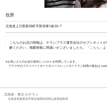
住所
北海道上川郡新得町字新得東1線36-7
こちらのお店の情報は、チラシプラス運営会社のセブンネットが
解ください。掲載情報に間違いがございましたら、「
こちら
」よ
※お気に入りのお店の保存に
cookie
を利用しています。
ブラウザのプライベートモードやシークレットモードでご利用の場合は coo
北海道・東北 のチラシ
北海道
青森県
岩手県
宮城県
秋田県
山形県
福島県