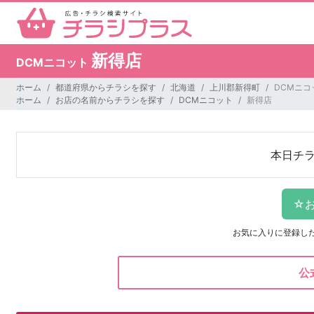
新得店
DCMニコット
ホーム
都道府県からチラシを探す
北海道
上川郡新得町
DCMニコ
ホーム
お店の名前からチラシを探す
DCMニコット
新得店
本日チ
お気に入りに登録し
公