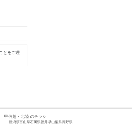
ことをご理
甲信越・北陸 のチラシ
新潟県
富山県
石川県
福井県
山梨県
長野県