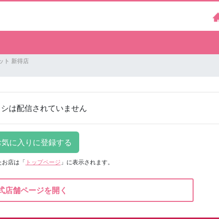
ット 新得店
ラシは配信されていません
たお店は
「
トップページ
」に表示されます。
式店舗ページを開く