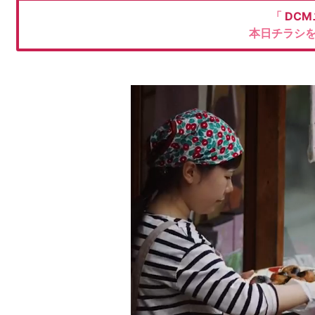
「
DC
本日チラシ