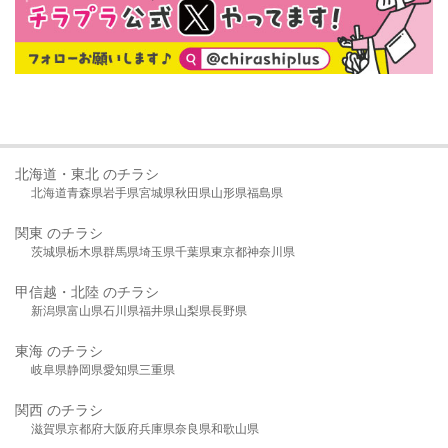
北海道・東北 のチラシ
北海道
青森県
岩手県
宮城県
秋田県
山形県
福島県
関東 のチラシ
茨城県
栃木県
群馬県
埼玉県
千葉県
東京都
神奈川県
甲信越・北陸 のチラシ
新潟県
富山県
石川県
福井県
山梨県
長野県
東海 のチラシ
岐阜県
静岡県
愛知県
三重県
関西 のチラシ
滋賀県
京都府
大阪府
兵庫県
奈良県
和歌山県