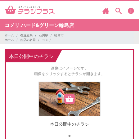
コメリ
ハード&グリーン輪島店
ホーム
都道府県
石川県
輪島市
ホーム
お店の名前
コメリ
本日公開中のチラシ
画像はイメージです。
画像をクリックするとチラシが開きます。
本日公開中のチラシ