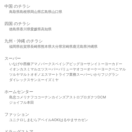
中国 のチラシ
鳥取県
島根県
岡山県
広島県
山口県
四国 のチラシ
徳島県
香川県
愛媛県
高知県
九州・沖縄 のチラシ
福岡県
佐賀県
長崎県
熊本県
大分県
宮崎県
鹿児島県
沖縄県
スーパー
いなげや
西條
アマノパークス
ベイシア
ビッグヨーサン
イトーヨーカドー
イオン
カスミ
マルエツ
スーパーバリュー
ヤオコー
オーケー
ヨークベニマル
ツルヤ
マルト
オギノ
エスマート
ライフ
業務スーパー
いかり
フジグラン
ダイレックス
サンエー
イズミヤ
ホームセンター
島忠
コメリ
ナフコ
コーナン
カインズ
アストロプロダクツ
DCM
ジョイフル本田
ファッション
ユニクロ
しまむら
アベイル
AOKI
はるやま
サカゼン
ドラッグストア