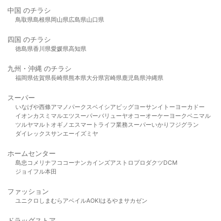
中国 のチラシ
鳥取県
島根県
岡山県
広島県
山口県
四国 のチラシ
徳島県
香川県
愛媛県
高知県
九州・沖縄 のチラシ
福岡県
佐賀県
長崎県
熊本県
大分県
宮崎県
鹿児島県
沖縄県
スーパー
いなげや
西條
アマノパークス
ベイシア
ビッグヨーサン
イトーヨーカドー
イオン
カスミ
マルエツ
スーパーバリュー
ヤオコー
オーケー
ヨークベニマル
ツルヤ
マルト
オギノ
エスマート
ライフ
業務スーパー
いかり
フジグラン
ダイレックス
サンエー
イズミヤ
ホームセンター
島忠
コメリ
ナフコ
コーナン
カインズ
アストロプロダクツ
DCM
ジョイフル本田
ファッション
ユニクロ
しまむら
アベイル
AOKI
はるやま
サカゼン
ドラッグストア