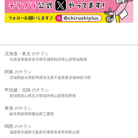
北海道・東北 のチラシ
北海道
青森県
岩手県
宮城県
秋田県
山形県
福島県
関東 のチラシ
茨城県
栃木県
群馬県
埼玉県
千葉県
東京都
神奈川県
甲信越・北陸 のチラシ
新潟県
富山県
石川県
福井県
山梨県
長野県
東海 のチラシ
岐阜県
静岡県
愛知県
三重県
関西 のチラシ
滋賀県
京都府
大阪府
兵庫県
奈良県
和歌山県