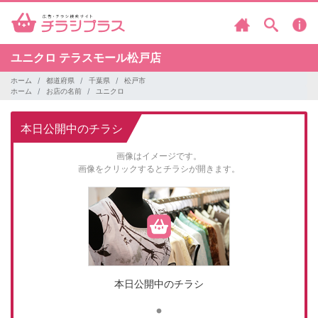
ユニクロ
テラスモール松戸店
ホーム
都道府県
千葉県
松戸市
ホーム
お店の名前
ユニクロ
本日公開中のチラシ
画像はイメージです。
画像をクリックするとチラシが開きます。
本日公開中のチラシ