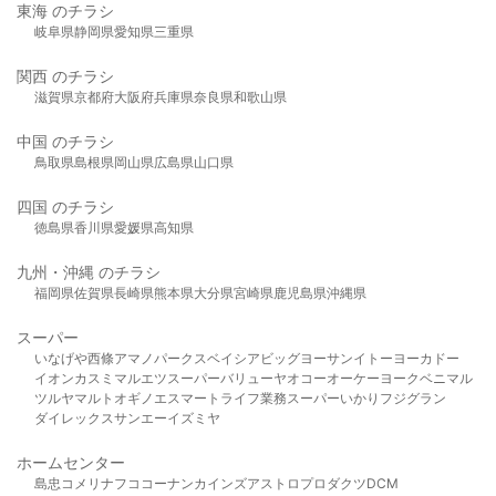
東海 のチラシ
岐阜県
静岡県
愛知県
三重県
関西 のチラシ
滋賀県
京都府
大阪府
兵庫県
奈良県
和歌山県
中国 のチラシ
鳥取県
島根県
岡山県
広島県
山口県
四国 のチラシ
徳島県
香川県
愛媛県
高知県
九州・沖縄 のチラシ
福岡県
佐賀県
長崎県
熊本県
大分県
宮崎県
鹿児島県
沖縄県
スーパー
いなげや
西條
アマノパークス
ベイシア
ビッグヨーサン
イトーヨーカドー
イオン
カスミ
マルエツ
スーパーバリュー
ヤオコー
オーケー
ヨークベニマル
ツルヤ
マルト
オギノ
エスマート
ライフ
業務スーパー
いかり
フジグラン
ダイレックス
サンエー
イズミヤ
ホームセンター
島忠
コメリ
ナフコ
コーナン
カインズ
アストロプロダクツ
DCM