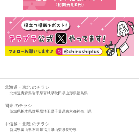
北海道・東北 のチラシ
北海道
青森県
岩手県
宮城県
秋田県
山形県
福島県
関東 のチラシ
茨城県
栃木県
群馬県
埼玉県
千葉県
東京都
神奈川県
甲信越・北陸 のチラシ
新潟県
富山県
石川県
福井県
山梨県
長野県