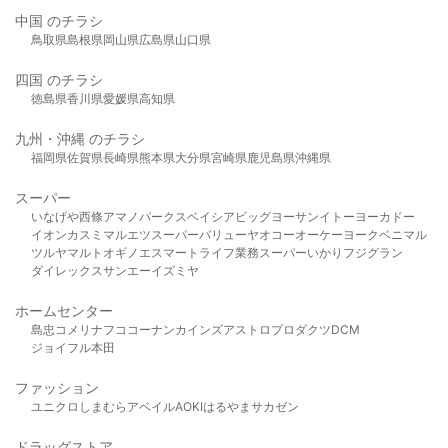
中国 のチラシ
鳥取県
島根県
岡山県
広島県
山口県
四国 のチラシ
徳島県
香川県
愛媛県
高知県
九州・沖縄 のチラシ
福岡県
佐賀県
長崎県
熊本県
大分県
宮崎県
鹿児島県
沖縄県
スーパー
いなげや
西條
アマノパークス
ベイシア
ビッグヨーサン
イトーヨーカドー
イオン
カスミ
マルエツ
スーパーバリュー
ヤオコー
オーケー
ヨークベニマル
ツルヤ
マルト
オギノ
エスマート
ライフ
業務スーパー
いかり
フジグラン
ダイレックス
サンエー
イズミヤ
ホームセンター
島忠
コメリ
ナフコ
コーナン
カインズ
アストロプロダクツ
DCM
ジョイフル本田
ファッション
ユニクロ
しまむら
アベイル
AOKI
はるやま
サカゼン
ドラッグストア