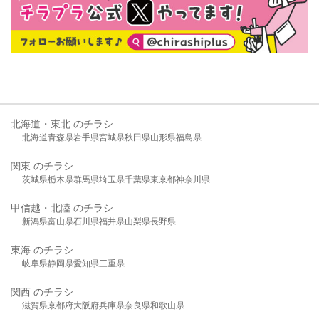
北海道・東北 のチラシ
北海道
青森県
岩手県
宮城県
秋田県
山形県
福島県
関東 のチラシ
茨城県
栃木県
群馬県
埼玉県
千葉県
東京都
神奈川県
甲信越・北陸 のチラシ
新潟県
富山県
石川県
福井県
山梨県
長野県
東海 のチラシ
岐阜県
静岡県
愛知県
三重県
関西 のチラシ
滋賀県
京都府
大阪府
兵庫県
奈良県
和歌山県