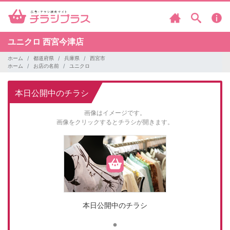
ユニクロ
西宮今津店
ホーム
都道府県
兵庫県
西宮市
ホーム
お店の名前
ユニクロ
本日公開中のチラシ
画像はイメージです。
画像をクリックするとチラシが開きます。
本日公開中のチラシ