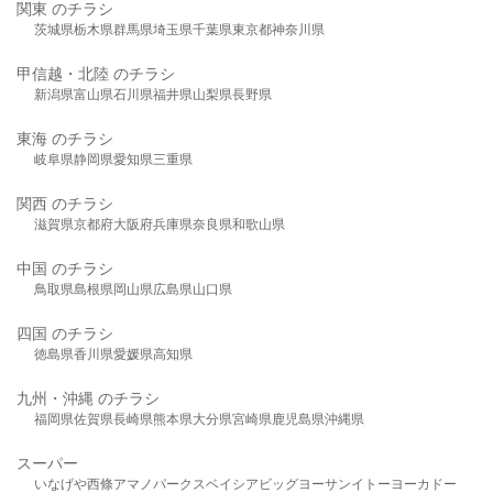
関東 のチラシ
茨城県
栃木県
群馬県
埼玉県
千葉県
東京都
神奈川県
甲信越・北陸 のチラシ
新潟県
富山県
石川県
福井県
山梨県
長野県
東海 のチラシ
岐阜県
静岡県
愛知県
三重県
関西 のチラシ
滋賀県
京都府
大阪府
兵庫県
奈良県
和歌山県
中国 のチラシ
鳥取県
島根県
岡山県
広島県
山口県
四国 のチラシ
徳島県
香川県
愛媛県
高知県
九州・沖縄 のチラシ
福岡県
佐賀県
長崎県
熊本県
大分県
宮崎県
鹿児島県
沖縄県
スーパー
いなげや
西條
アマノパークス
ベイシア
ビッグヨーサン
イトーヨーカドー