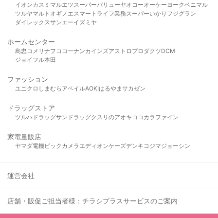
イオン
カスミ
マルエツ
スーパーバリュー
ヤオコー
オーケー
ヨークベニマル
ツルヤ
マルト
オギノ
エスマート
ライフ
業務スーパー
いかり
フジグラン
ダイレックス
サンエー
イズミヤ
ホームセンター
島忠
コメリ
ナフコ
コーナン
カインズ
アストロプロダクツ
DCM
ジョイフル本田
ファッション
ユニクロ
しまむら
アベイル
AOKI
はるやま
サカゼン
ドラッグストア
ツルハドラッグ
サンドラッグ
クスリのアオキ
ココカラファイン
家電量販店
ヤマダ電機
ビックカメラ
エディオン
ケーズデンキ
コジマ
ジョーシン
運営会社
店舗・販促ご担当者様：チラシプラスサービスのご案内