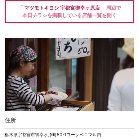
「
マツモトキヨシ
宇都宮御幸ヶ原店
」周辺で
本日チラシを掲載している店舗一覧を開く
住所
栃木県宇都宮市御幸ヶ原町50-1ヨークベニマル内