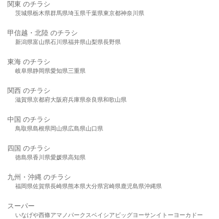
関東 のチラシ
茨城県
栃木県
群馬県
埼玉県
千葉県
東京都
神奈川県
甲信越・北陸 のチラシ
新潟県
富山県
石川県
福井県
山梨県
長野県
東海 のチラシ
岐阜県
静岡県
愛知県
三重県
関西 のチラシ
滋賀県
京都府
大阪府
兵庫県
奈良県
和歌山県
中国 のチラシ
鳥取県
島根県
岡山県
広島県
山口県
四国 のチラシ
徳島県
香川県
愛媛県
高知県
九州・沖縄 のチラシ
福岡県
佐賀県
長崎県
熊本県
大分県
宮崎県
鹿児島県
沖縄県
スーパー
いなげや
西條
アマノパークス
ベイシア
ビッグヨーサン
イトーヨーカドー