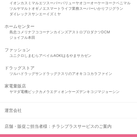
イオン
カスミ
マルエツ
スーパーバリュー
ヤオコー
オーケー
ヨークベニマル
ツルヤ
マルト
オギノ
エスマート
ライフ
業務スーパー
いかり
フジグラン
ダイレックス
サンエー
イズミヤ
ホームセンター
島忠
コメリ
ナフコ
コーナン
カインズ
アストロプロダクツ
DCM
ジョイフル本田
ファッション
ユニクロ
しまむら
アベイル
AOKI
はるやま
サカゼン
ドラッグストア
ツルハドラッグ
サンドラッグ
クスリのアオキ
ココカラファイン
家電量販店
ヤマダ電機
ビックカメラ
エディオン
ケーズデンキ
コジマ
ジョーシン
運営会社
店舗・販促ご担当者様：チラシプラスサービスのご案内