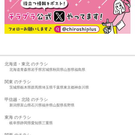
北海道・東北 のチラシ
北海道
青森県
岩手県
宮城県
秋田県
山形県
福島県
関東 のチラシ
茨城県
栃木県
群馬県
埼玉県
千葉県
東京都
神奈川県
甲信越・北陸 のチラシ
新潟県
富山県
石川県
福井県
山梨県
長野県
東海 のチラシ
岐阜県
静岡県
愛知県
三重県
関西 のチラシ