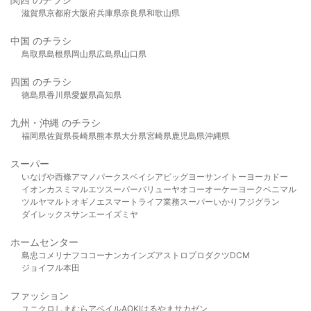
滋賀県
京都府
大阪府
兵庫県
奈良県
和歌山県
中国 のチラシ
鳥取県
島根県
岡山県
広島県
山口県
四国 のチラシ
徳島県
香川県
愛媛県
高知県
九州・沖縄 のチラシ
福岡県
佐賀県
長崎県
熊本県
大分県
宮崎県
鹿児島県
沖縄県
スーパー
いなげや
西條
アマノパークス
ベイシア
ビッグヨーサン
イトーヨーカドー
イオン
カスミ
マルエツ
スーパーバリュー
ヤオコー
オーケー
ヨークベニマル
ツルヤ
マルト
オギノ
エスマート
ライフ
業務スーパー
いかり
フジグラン
ダイレックス
サンエー
イズミヤ
ホームセンター
島忠
コメリ
ナフコ
コーナン
カインズ
アストロプロダクツ
DCM
ジョイフル本田
ファッション
ユニクロ
しまむら
アベイル
AOKI
はるやま
サカゼン