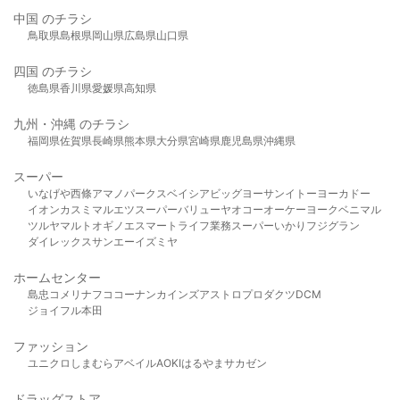
中国 のチラシ
鳥取県
島根県
岡山県
広島県
山口県
四国 のチラシ
徳島県
香川県
愛媛県
高知県
九州・沖縄 のチラシ
福岡県
佐賀県
長崎県
熊本県
大分県
宮崎県
鹿児島県
沖縄県
スーパー
いなげや
西條
アマノパークス
ベイシア
ビッグヨーサン
イトーヨーカドー
イオン
カスミ
マルエツ
スーパーバリュー
ヤオコー
オーケー
ヨークベニマル
ツルヤ
マルト
オギノ
エスマート
ライフ
業務スーパー
いかり
フジグラン
ダイレックス
サンエー
イズミヤ
ホームセンター
島忠
コメリ
ナフコ
コーナン
カインズ
アストロプロダクツ
DCM
ジョイフル本田
ファッション
ユニクロ
しまむら
アベイル
AOKI
はるやま
サカゼン
ドラッグストア