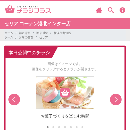
セリア
コーナン港北インター店
ホーム
都道府県
神奈川県
横浜市都筑区
ホーム
お店の名前
セリア
本日公開中のチラシ
画像はイメージです。
画像をクリックするとチラシが開きます。
お菓子づくりを楽しむ時間