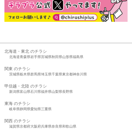
北海道・東北 のチラシ
北海道
青森県
岩手県
宮城県
秋田県
山形県
福島県
関東 のチラシ
茨城県
栃木県
群馬県
埼玉県
千葉県
東京都
神奈川県
甲信越・北陸 のチラシ
新潟県
富山県
石川県
福井県
山梨県
長野県
東海 のチラシ
岐阜県
静岡県
愛知県
三重県
関西 のチラシ
滋賀県
京都府
大阪府
兵庫県
奈良県
和歌山県