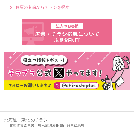
お店の名前からチラシを探す
北海道・東北 のチラシ
北海道
青森県
岩手県
宮城県
秋田県
山形県
福島県