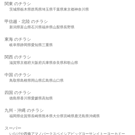
関東 のチラシ
茨城県
栃木県
群馬県
埼玉県
千葉県
東京都
神奈川県
甲信越・北陸 のチラシ
新潟県
富山県
石川県
福井県
山梨県
長野県
東海 のチラシ
岐阜県
静岡県
愛知県
三重県
関西 のチラシ
滋賀県
京都府
大阪府
兵庫県
奈良県
和歌山県
中国 のチラシ
鳥取県
島根県
岡山県
広島県
山口県
四国 のチラシ
徳島県
香川県
愛媛県
高知県
九州・沖縄 のチラシ
福岡県
佐賀県
長崎県
熊本県
大分県
宮崎県
鹿児島県
沖縄県
スーパー
いなげや
西條
アマノパークス
ベイシア
ビッグヨーサン
イトーヨーカドー