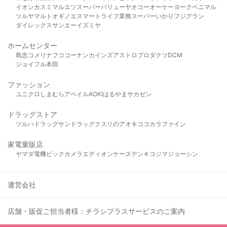
イオン
カスミ
マルエツ
スーパーバリュー
ヤオコー
オーケー
ヨークベニマル
ツルヤ
マルト
オギノ
エスマート
ライフ
業務スーパー
いかり
フジグラン
ダイレックス
サンエー
イズミヤ
ホームセンター
島忠
コメリ
ナフコ
コーナン
カインズ
アストロプロダクツ
DCM
ジョイフル本田
ファッション
ユニクロ
しまむら
アベイル
AOKI
はるやま
サカゼン
ドラッグストア
ツルハドラッグ
サンドラッグ
クスリのアオキ
ココカラファイン
家電量販店
ヤマダ電機
ビックカメラ
エディオン
ケーズデンキ
コジマ
ジョーシン
運営会社
店舗・販促ご担当者様：チラシプラスサービスのご案内