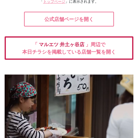
「
トップページ
」に表示されます。
公式店舗ページを開く
「
マルエツ
井土ヶ谷店
」周辺で
本日チラシを掲載している店舗一覧を開く