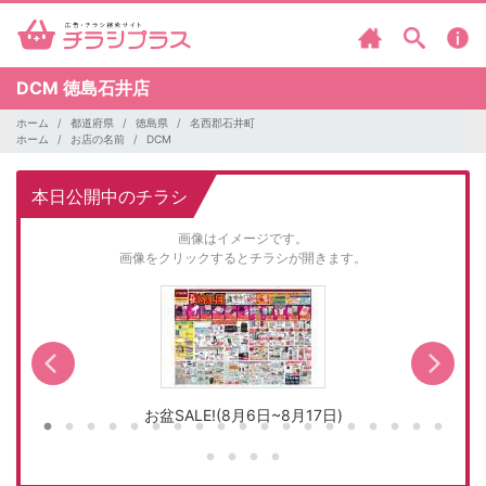
DCM
徳島石井店
ホーム
都道府県
徳島県
名西郡石井町
ホーム
お店の名前
DCM
本日公開中のチラシ
画像はイメージです。
画像をクリックするとチラシが開きます。
お盆SALE!(8月6日~8月17日)