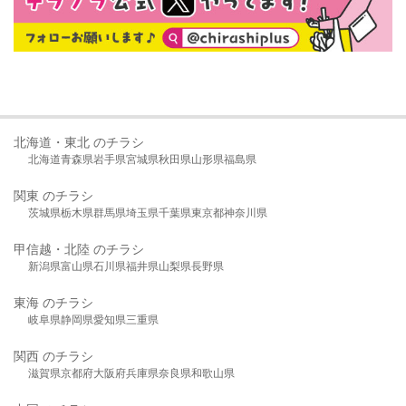
北海道・東北 のチラシ
北海道
青森県
岩手県
宮城県
秋田県
山形県
福島県
関東 のチラシ
茨城県
栃木県
群馬県
埼玉県
千葉県
東京都
神奈川県
甲信越・北陸 のチラシ
新潟県
富山県
石川県
福井県
山梨県
長野県
東海 のチラシ
岐阜県
静岡県
愛知県
三重県
関西 のチラシ
滋賀県
京都府
大阪府
兵庫県
奈良県
和歌山県