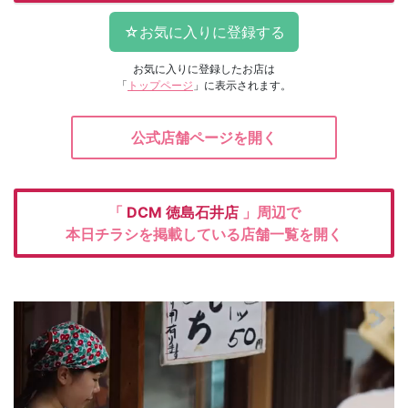
お気に入りに登録したお店は
「
トップページ
」に表示されます。
公式店舗ページを開く
「
DCM
徳島石井店
」周辺で
本日チラシを掲載している店舗一覧を開く