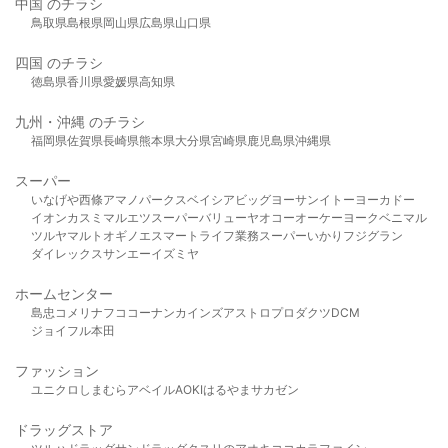
中国 のチラシ
鳥取県
島根県
岡山県
広島県
山口県
四国 のチラシ
徳島県
香川県
愛媛県
高知県
九州・沖縄 のチラシ
福岡県
佐賀県
長崎県
熊本県
大分県
宮崎県
鹿児島県
沖縄県
スーパー
いなげや
西條
アマノパークス
ベイシア
ビッグヨーサン
イトーヨーカドー
イオン
カスミ
マルエツ
スーパーバリュー
ヤオコー
オーケー
ヨークベニマル
ツルヤ
マルト
オギノ
エスマート
ライフ
業務スーパー
いかり
フジグラン
ダイレックス
サンエー
イズミヤ
ホームセンター
島忠
コメリ
ナフコ
コーナン
カインズ
アストロプロダクツ
DCM
ジョイフル本田
ファッション
ユニクロ
しまむら
アベイル
AOKI
はるやま
サカゼン
ドラッグストア