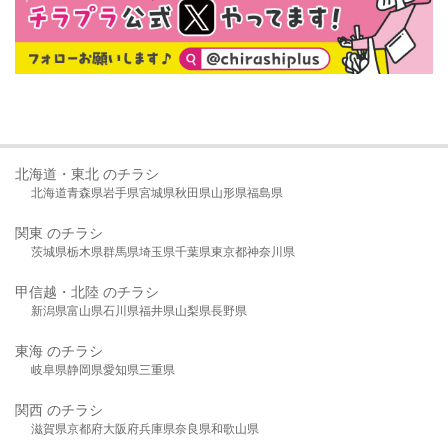
北海道・東北 のチラシ
北海道
青森県
岩手県
宮城県
秋田県
山形県
福島県
関東 のチラシ
茨城県
栃木県
群馬県
埼玉県
千葉県
東京都
神奈川県
甲信越・北陸 のチラシ
新潟県
富山県
石川県
福井県
山梨県
長野県
東海 のチラシ
岐阜県
静岡県
愛知県
三重県
関西 のチラシ
滋賀県
京都府
大阪府
兵庫県
奈良県
和歌山県