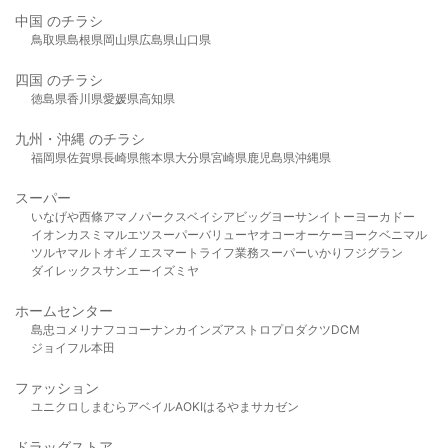
中国 のチラシ
鳥取県
島根県
岡山県
広島県
山口県
四国 のチラシ
徳島県
香川県
愛媛県
高知県
九州・沖縄 のチラシ
福岡県
佐賀県
長崎県
熊本県
大分県
宮崎県
鹿児島県
沖縄県
スーパー
いなげや
西條
アマノパークス
ベイシア
ビッグヨーサン
イトーヨーカドー
イオン
カスミ
マルエツ
スーパーバリュー
ヤオコー
オーケー
ヨークベニマル
ツルヤ
マルト
オギノ
エスマート
ライフ
業務スーパー
いかり
フジグラン
ダイレックス
サンエー
イズミヤ
ホームセンター
島忠
コメリ
ナフコ
コーナン
カインズ
アストロプロダクツ
DCM
ジョイフル本田
ファッション
ユニクロ
しまむら
アベイル
AOKI
はるやま
サカゼン
ドラッグストア