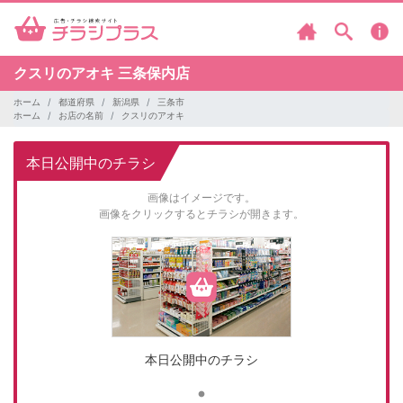
クスリのアオキ
三条保内店
ホーム
都道府県
新潟県
三条市
ホーム
お店の名前
クスリのアオキ
本日公開中のチラシ
画像はイメージです。
画像をクリックするとチラシが開きます。
本日公開中のチラシ