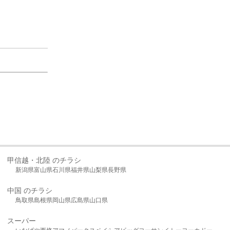
甲信越・北陸 のチラシ
新潟県
富山県
石川県
福井県
山梨県
長野県
中国 のチラシ
鳥取県
島根県
岡山県
広島県
山口県
スーパー