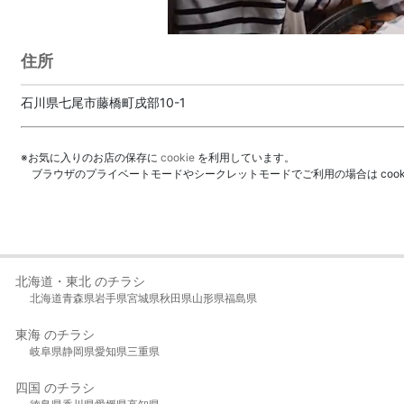
住所
石川県七尾市藤橋町戌部10-1
※お気に入りのお店の保存に
cookie
を利用しています。
ブラウザのプライベートモードやシークレットモードでご利用の場合は coo
北海道・東北 のチラシ
北海道
青森県
岩手県
宮城県
秋田県
山形県
福島県
東海 のチラシ
岐阜県
静岡県
愛知県
三重県
四国 のチラシ