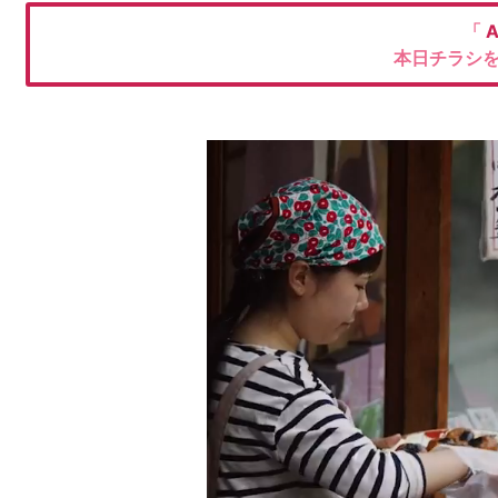
「
A
本日チラシ